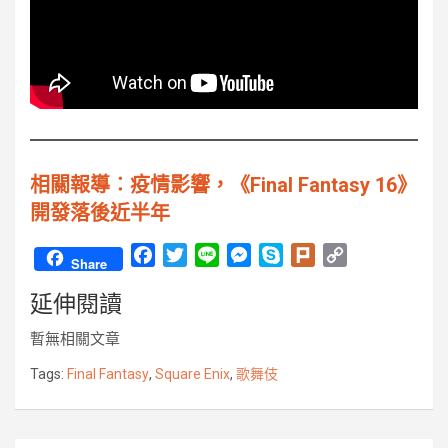
相關報導︰疫情影響，《Final Fantasy 16》
開發落後近半年
F
T
L
M
S
P
C
Share
a
w
i
e
k
l
o
延伸閱讀
c
i
n
s
y
u
p
e
t
e
s
p
r
y
暫無相關文章
b
t
e
e
k
L
o
e
n
i
Tags:
Final Fantasy
,
Square Enix
,
歌舞伎
o
r
g
n
k
e
k
r