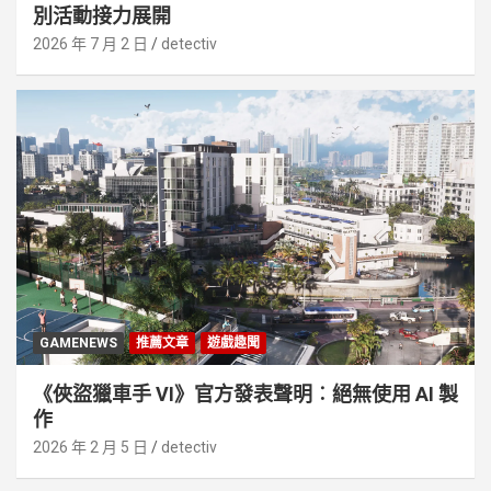
別活動接⼒展開
2026 年 7 月 2 日
detectiv
GAMENEWS
推薦文章
遊戲趣聞
《俠盜獵車手 VI》官方發表聲明︰絕無使用 AI 製
作
2026 年 2 月 5 日
detectiv