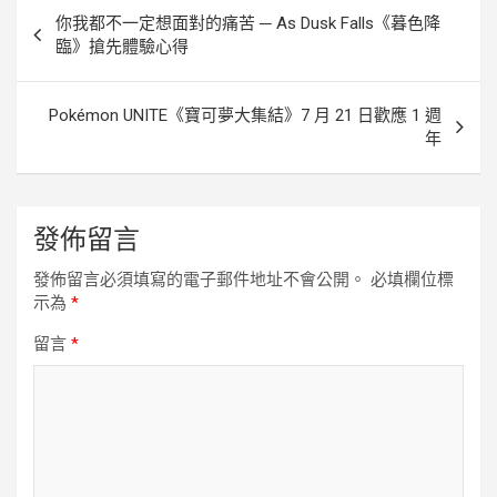
文
你我都不一定想面對的痛苦 ─ As Dusk Falls《暮色降
章
臨》搶先體驗心得
導
覽
Pokémon UNITE《寶可夢大集結》7 月 21 日歡應 1 週
年
發佈留言
發佈留言必須填寫的電子郵件地址不會公開。
必填欄位標
示為
*
留言
*