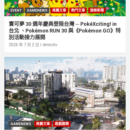
EVENT
GAMENEWS
推薦文章
熱門文章
頭條新聞
寶可夢 30 週年慶典登陸台灣 ─ PokéXciting! in
台北 、Pokémon RUN 30 與《Pokémon GO》特
別活動接⼒展開
2026 年 7 月 2 日
detectiv
GAMENEWS
推薦文章
遊戲趣聞