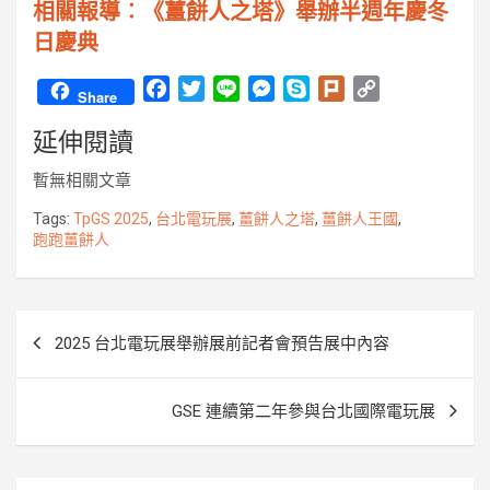
相關報導︰《薑餅人之塔》舉辦半週年慶冬
日慶典
F
T
L
M
S
P
C
Share
a
w
i
e
k
l
o
延伸閱讀
c
i
n
s
y
u
p
e
t
e
s
p
r
y
暫無相關文章
b
t
e
e
k
L
o
e
n
i
Tags:
TpGS 2025
,
台北電玩展
,
薑餅人之塔
,
薑餅人王國
,
跑跑薑餅人
o
r
g
n
k
e
k
r
文
2025 台北電玩展舉辦展前記者會預告展中內容
章
導
GSE 連續第二年參與台北國際電玩展
覽