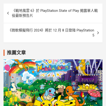
r
文
《戰地風雲 6》於 PlayStation State of Play 揭露單人戰
章
役最新預告片
導
覽
《微軟模擬飛行 2024》將於 12 月 8 日登陸 PlayStation
5
推薦文章