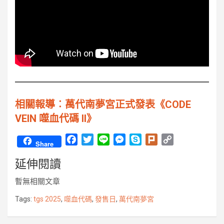
相關報導︰萬代南夢宮正式發表《CODE
VEIN 噬血代碼 II》
F
T
L
M
S
P
C
Share
a
w
i
e
k
l
o
延伸閱讀
c
i
n
s
y
u
p
e
t
e
s
p
r
y
暫無相關文章
b
t
e
e
k
L
o
e
n
i
Tags:
tgs 2025
,
噬血代碼
,
發售日
,
萬代南夢宮
o
r
g
n
k
e
k