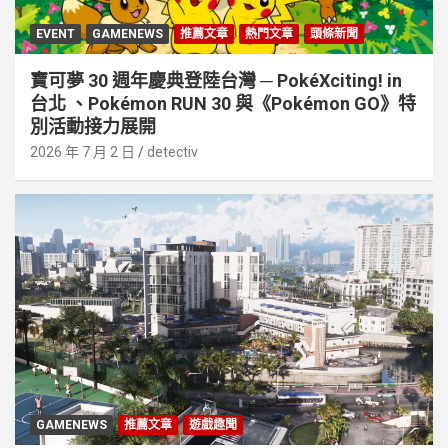
EVENT
GAMENEWS
推薦文章
熱門文章
頭條新聞
寶可夢 30 週年慶典登陸台灣 ─ PokéXciting! in
台北 、Pokémon RUN 30 與《Pokémon GO》特
別活動接⼒展開
2026 年 7 月 2 日
detectiv
GAMENEWS
推薦文章
遊戲趣聞