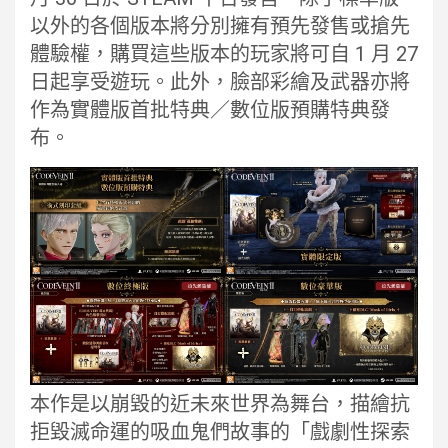
以外的各個版本將分別擁有預先發售或搶先
體驗權，購買這些版本的玩家將可自 1 月 27
日起享受遊玩。此外，臉部彩繪及武器亦將
作為實體版首批特典／數位版預購特典發
布。
本作是以崩毀的近未來世界為舞台，描繪抗
拒毀滅命運的吸血鬼們故事的「戲劇性探索