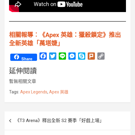
相關報導︰《Apex 英雄：獵殺鎖定》推出
全新英雄「萬塔婕」
F
T
L
M
S
P
C
Share
a
w
i
e
k
l
o
延伸閱讀
c
i
n
s
y
u
p
e
t
e
s
p
r
y
暫無相關文章
b
t
e
e
k
L
o
e
n
i
Tags:
Apex Legends
,
Apex 英雄
o
r
g
n
k
e
k
r
文
《T3 Arena》釋出全新 S2 賽季「好戲上場」
章