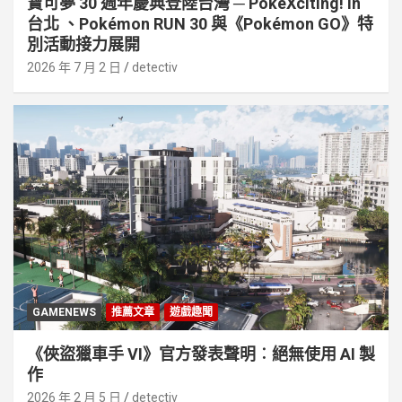
寶可夢 30 週年慶典登陸台灣 ─ PokéXciting! in
台北 、Pokémon RUN 30 與《Pokémon GO》特
別活動接⼒展開
2026 年 7 月 2 日
detectiv
GAMENEWS
推薦文章
遊戲趣聞
《俠盜獵車手 VI》官方發表聲明︰絕無使用 AI 製
作
2026 年 2 月 5 日
detectiv