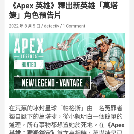
《Apex 英雄》釋出新英雄「萬塔
婕」角色預告片
2022 年 8 月 5 日
detectiv
1 Comment
在荒蕪的冰封星球「帕格斯」由一名冤罪者
獨自誕下的萬塔捷，從小就明白一個簡單的
道理，所有事物都想置她於死地。在
《Apex
英雄：獵殺鎖定》
首次亮相時，萬塔捷早已