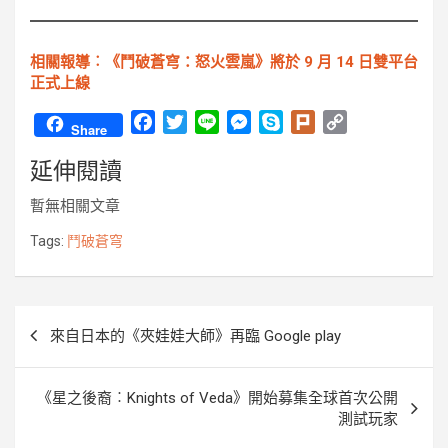
相關報導︰《鬥破蒼穹：怒火雲嵐》將於 9 月 14 日雙平台
正式上線
F
T
L
M
S
P
C
Share
a
w
i
e
k
l
o
延伸閱讀
c
i
n
s
y
u
p
e
t
e
s
p
r
y
暫無相關文章
b
t
e
e
k
L
o
e
n
i
Tags:
鬥破蒼穹
o
r
g
n
k
e
k
r
文
來自日本的《夾娃娃大師》再臨 Google play
章
導
《星之後裔︰Knights of Veda》開始募集全球首次公開
覽
測試玩家