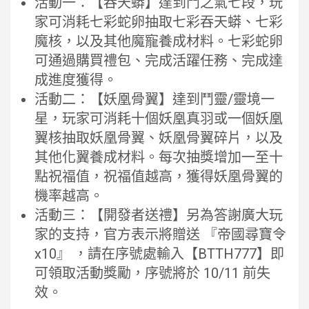
活動一：【吞天蟒】達到鬥之氣七段，玩
家可消耗七彩蛇卵抽取七彩吞天蟒、七彩
魔核，以及其他魔寵養成材料。七彩蛇卵
可通過購買禮包、完成活躍任務、完成達
成進度獲得。
活動二：【妖凰骨翼】達到鬥靈/靈境一
星，玩家可消耗十個妖凰真羽或一個妖凰
翼核抽取妖凰骨翼、妖凰骨翼碎片，以及
其他化翼養成材料。每次抽獎增加一至十
點祝福值，祝福值越高，獲得妖凰骨翼的
機率越高。
活動三：【開發者送禮】另為答謝廣大玩
家的支持，官方表示將贈送 『帝國尋寶令
x10』 ，請在序號處輸入【BTTH777】即
可領取活動獎勵，序號將於 10/11 前失
效。