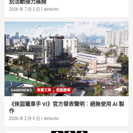
別活動接⼒展開
2026 年 7 月 2 日
detectiv
GAMENEWS
推薦文章
遊戲趣聞
《俠盜獵車手 VI》官方發表聲明︰絕無使用 AI 製
作
2026 年 2 月 5 日
detectiv