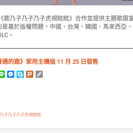
動畫《鹿乃子乃子乃子虎視眈眈》合作並提供主題歌跟
的是基於版權問題，中國、台灣、韓國、馬來西亞、
LC。
的鹿》家用主機版 11 月 25 日發售
L
M
S
P
C
i
e
k
l
o
n
s
y
u
p
e
s
p
r
y
e
e
k
L
n
i
乃子乃子乃子虎視眈眈
g
n
e
k
r