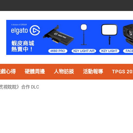
遊戲心得
硬體周邊
人物訪談
活動報導
TPGS 20
視眈眈》合作 DLC