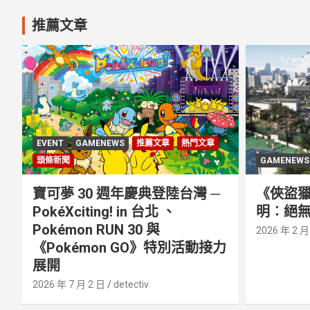
推薦文章
EVENT
GAMENEWS
推薦文章
熱門文章
頭條新聞
GAMENEWS
寶可夢 30 週年慶典登陸台灣 ─
《俠盜獵
PokéXciting! in 台北 、
明︰絕無
Pokémon RUN 30 與
2026 年 2 月
《Pokémon GO》特別活動接⼒
展開
2026 年 7 月 2 日
detectiv