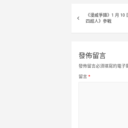
文
《漫威爭鋒》1 月 10
章
四超人》參戰
導
覽
發佈留言
發佈留言必須填寫的電子
留言
*