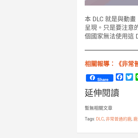
本 DLC 就是與
呈現。只是要注意
個國家無法使用這 D
相關報導︰《非常普通
F
T
Share
a
w
延伸閱讀
c
i
e
t
b
t
暫無相關文章
o
e
Tags:
DLC
,
非常普通的鹿
,
鹿
o
r
k