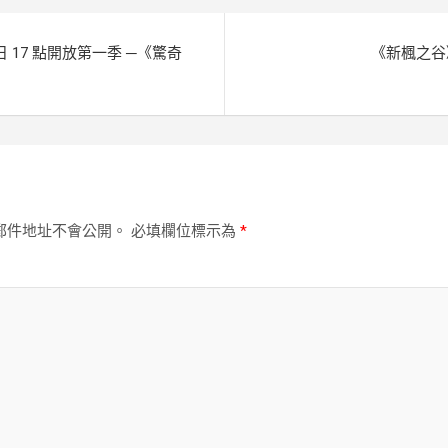
 日 17 點開放第一季 ─《驚奇
《新楓之谷》
郵件地址不會公開。
必填欄位標示為
*