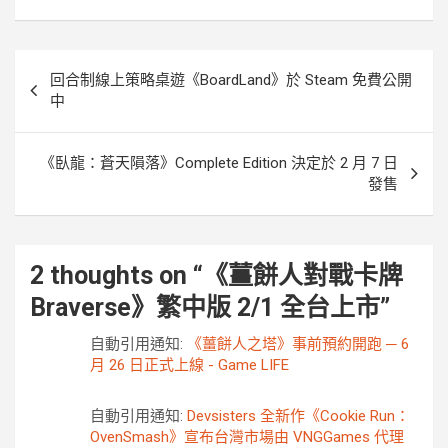
o
r
g
n
k
e
k
r
文
回合制線上策略桌遊《BoardLand》於 Steam 免費公開
章
中
導
覽
《臥龍：蒼天隕落》Complete Edition 決定於 2 月 7 日
發售
2 thoughts on “
《薑餅人對戰卡牌
Braverse》繁中版 2/1 全台上市
”
自動引用通知:
《薑餅人之塔》事前預約開跑 ─ 6
月 26 日正式上線 - Game LIFE
自動引用通知:
Devsisters 全新作《Cookie Run：
OvenSmash》宣布台灣市場由 VNGGames 代理