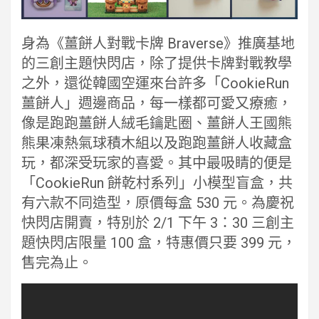
身為《薑餅人對戰卡牌 Braverse》推廣基地
的三創主題快閃店，除了提供卡牌對戰教學
之外，還從韓國空運來台許多「CookieRun
薑餅人」週邊商品，每一樣都可愛又療癒，
像是跑跑薑餅人絨毛鑰匙圈、薑餅人王國熊
熊果凍熱氣球積木組以及跑跑薑餅人收藏盒
玩，都深受玩家的喜愛。其中最吸睛的便是
「CookieRun 餅乾村系列」小模型盲盒，共
有六款不同造型，原價每盒 530 元。為慶祝
快閃店開賣，特別於 2/1 下午 3：30 三創主
題快閃店限量 100 盒，特惠價只要 399 元，
售完為止。