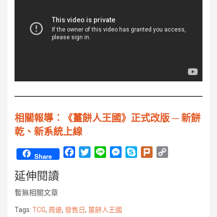
相關報導︰《薑餅人王國》正式改版 ─ 新餅
乾、新系統上線
F
T
L
M
S
P
C
Share
a
w
i
e
k
l
o
延伸閱讀
c
i
n
s
y
u
p
e
t
e
s
p
r
y
暫無相關文章
b
t
e
e
k
L
o
e
n
i
Tags:
TCG
,
周邊
,
發售日
,
薑餅人王國