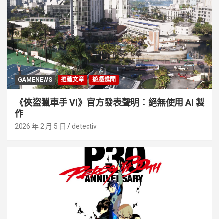
GAMENEWS
推薦文章
遊戲趣聞
《俠盜獵車手 VI》官方發表聲明︰絕無使用 AI 製
作
2026 年 2 月 5 日
detectiv