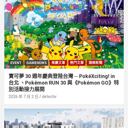
EVENT
GAMENEWS
推薦文章
熱門文章
頭條新聞
寶可夢 30 週年慶典登陸台灣 ─ PokéXciting! in
台北 、Pokémon RUN 30 與《Pokémon GO》特
別活動接⼒展開
2026 年 7 月 2 日
detectiv