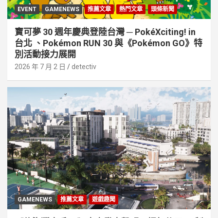
EVENT
GAMENEWS
推薦文章
熱門文章
頭條新聞
寶可夢 30 週年慶典登陸台灣 ─ PokéXciting! in
台北 、Pokémon RUN 30 與《Pokémon GO》特
別活動接⼒展開
2026 年 7 月 2 日
detectiv
GAMENEWS
推薦文章
遊戲趣聞