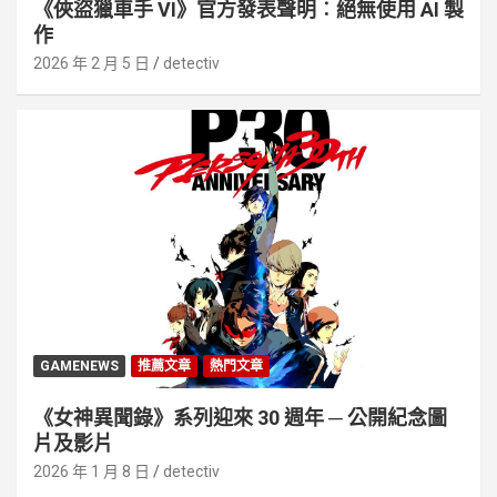
《俠盜獵車手 VI》官方發表聲明︰絕無使用 AI 製
作
2026 年 2 月 5 日
detectiv
GAMENEWS
推薦文章
熱門文章
《女神異聞錄》系列迎來 30 週年 ─ 公開紀念圖
片及影片
2026 年 1 月 8 日
detectiv