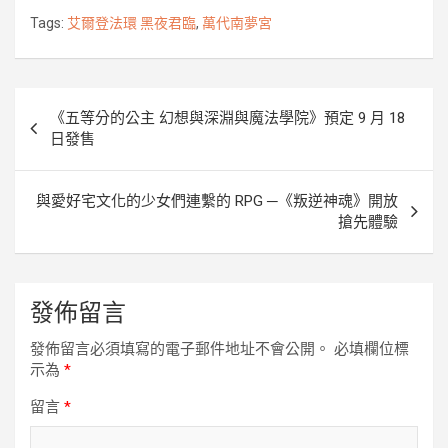
o
e
n
i
Tags:
艾爾登法環 黑夜君臨
,
萬代南夢宮
o
r
g
n
k
e
k
r
文
《五等分的公主 幻想與深淵與魔法學院》預定 9 月 18
章
日發售
導
覽
與愛好宅文化的少女們連繫的 RPG ─《叛逆神魂》開放
搶先體驗
發佈留言
發佈留言必須填寫的電子郵件地址不會公開。
必填欄位標
示為
*
留言
*