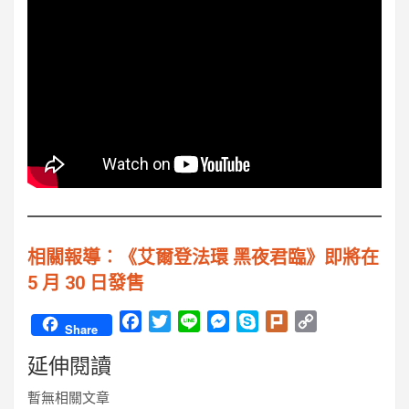
相關報導︰《艾爾登法環 黑夜君臨》即將在
5 月 30 日發售
F
T
L
M
S
P
C
Share
a
w
i
e
k
l
o
延伸閱讀
c
i
n
s
y
u
p
e
t
e
s
p
r
y
暫無相關文章
b
t
e
e
k
L