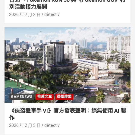
別活動接⼒展開
2026 年 7 月 2 日
detectiv
GAMENEWS
推薦文章
遊戲趣聞
《俠盜獵車手 VI》官方發表聲明︰絕無使用 AI 製
作
2026 年 2 月 5 日
detectiv