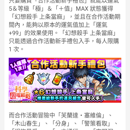
只要購買「合作活動新手禮包」就能以運氣
5＆等級「極」＆「＋值」MAX 狀態獲得
「幻想殺手 上条當麻」，並且在合作活動期
間內，能夠以原本的運氣值加上「運氣
+99」的效果使用。「幻想殺手 上条當麻」
只能透過合作活動新手禮包入手，每人限購
1 次。
而合作活動冒險中「芙蘭達・塞維倫」、
「木山春生」、「分身」、「警策看取」、