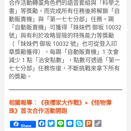
合作活動轉蛋角色們的語音套組與「科學之
書」等獎勵，而完成所有任務後將解鎖「自
動販賣機」與「第一七七分部」任務。踢
「自動販賣機」可獲得「妹妹們 御坂 10032
號」與有利於攻略冒險的特殊能力等獎勵
（「妹妹們 御坂 10032 號」也可從登入印
章獎勵獲得）。每踢「自動販賣機」1 次會
減少 1 點「治安點數」，點數可透過「第一
七七分部」任務恢復，不斷挑戰來拿下所有
的獎勵。
相關報導︰《夜櫻家大作戰》×《怪物彈
珠》首次合作活動開跑
F
T
L
M
S
P
C
Share
a
w
i
e
k
l
o