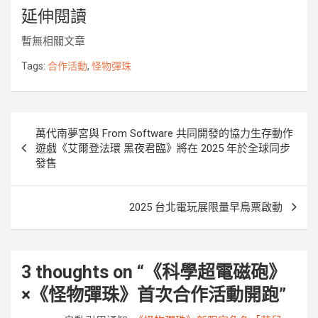
延伸閱讀
c
i
n
s
y
u
p
e
t
e
s
p
r
y
暫無相關文章
b
t
e
e
k
L
o
e
n
i
Tags:
合作活動
,
怪物彈珠
o
r
g
n
k
e
k
r
文
萬代南夢宮與 From Software 共同開發的協力生存動作
章
遊戲《艾爾登法環 黑夜君臨》將在 2025 年於全球同步
發售
導
覽
2025 台北電玩展限量早鳥票啟動
3 thoughts on “
《科學超電磁砲》
×《怪物彈珠》首次合作活動開跑
”