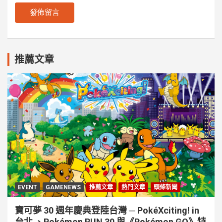
推薦文章
EVENT
GAMENEWS
推薦文章
熱門文章
頭條新聞
寶可夢 30 週年慶典登陸台灣 ─ PokéXciting! in
台北 、Pokémon RUN 30 與《Pokémon GO》特