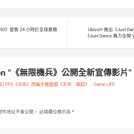
e
k
r
RO》發售 24 小時於全球累積
Ubisoft 推出《Just 
《Just Dance 舞力
n “
《無限機兵》公開全新宣傳影片
”
幻 FPS《天命》改編手機遊戲《天命︰崛起》 - Game LIFE
郵件地址不會公開。
必填欄位標示為
*