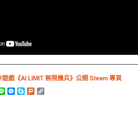
《AI LIMIT 無限機兵》公開 Steam 專頁
L
M
S
P
C
i
e
k
l
o
n
s
y
u
p
e
s
p
r
y
e
e
k
L
n
i
g
n