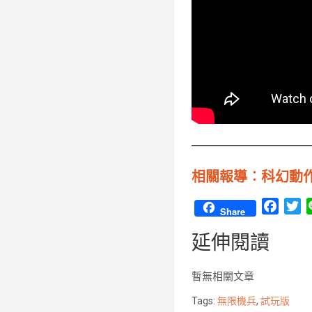
相關報導︰科幻動作遊戲
F
T
Share
a
w
延伸閱讀
c
i
e
t
b
t
暫無相關文章
o
e
Tags:
無限機兵
,
試玩版
o
r