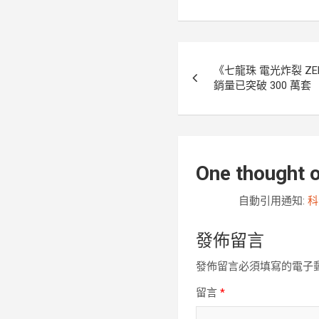
k
文
《七龍珠 電光炸裂 ZE
章
銷量已突破 300 萬套
導
覽
One thought o
自動引用通知:
科
發佈留言
發佈留言必須填寫的電子
留言
*