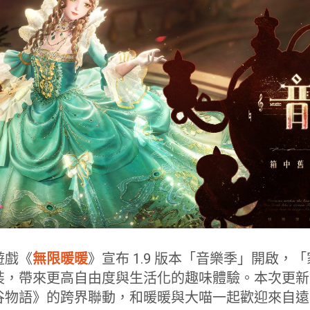
遊戲《
無限暖暖
》宣布 1.9 版本「音樂季」開啟，
裝，帶來更高自由度與生活化的趣味體驗。本次更新
谷物語》的跨界聯動，和暖暖與大喵一起歡迎來自遠