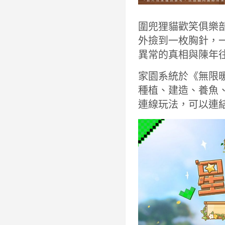
圍兜狸貓歡笑俱樂
外撿到一枚胸針，
異常的真相與陳年
家園系統於《無限暖
種植、建造、養魚
連線玩法，可以連