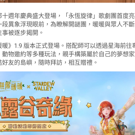
部十週年慶典盛大登場，「永恆旋律」歌劇團首度亮
一段異象浮現眼前，為瞭解開謎團，暖暖與眾人不斷
往事被逐步揭開。
暖》1.9 版本正式登場。搭配師可以透過星海前
、動物邀約等多種玩法，親手構築屬於自己的夢想家
結好友的島嶼，隨時拜訪，相互贈禮。