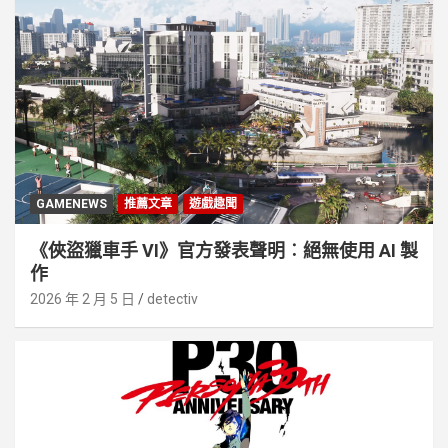
GAMENEWS
推薦文章
遊戲趣聞
《俠盜獵車手 VI》官方發表聲明︰絕無使用 AI 製
作
2026 年 2 月 5 日
detectiv