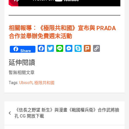
相關報導︰《極限共和國》宣布與 PRADA
合作並舉辦免費週末活動
F
T
L
M
S
P
C
Share
a
w
i
e
k
l
o
延伸閱讀
c
i
n
s
y
u
p
e
t
e
s
p
r
y
暫無相關文章
b
t
e
e
k
L
o
e
n
i
Tags:
Ubisoft
,
極限共和國
o
r
g
n
k
e
k
r
文
《信長之野望 新生》與漫畫《戰國權兵衛》合作武將臉
章
孔 CG 開放下載
導