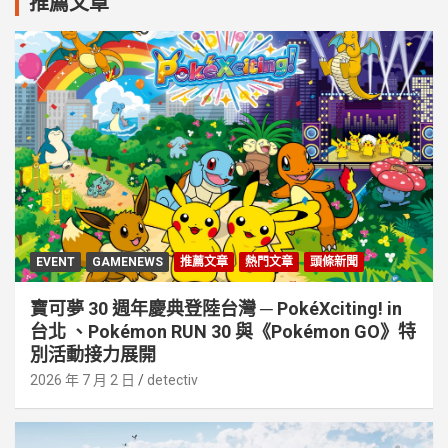
推薦文章
EVENT
GAMENEWS
推薦文章
熱門文章
頭條新聞
寶可夢 30 週年慶典登陸台灣 ─ PokéXciting! in
台北 、Pokémon RUN 30 與《Pokémon GO》特
別活動接⼒展開
2026 年 7 月 2 日
detectiv