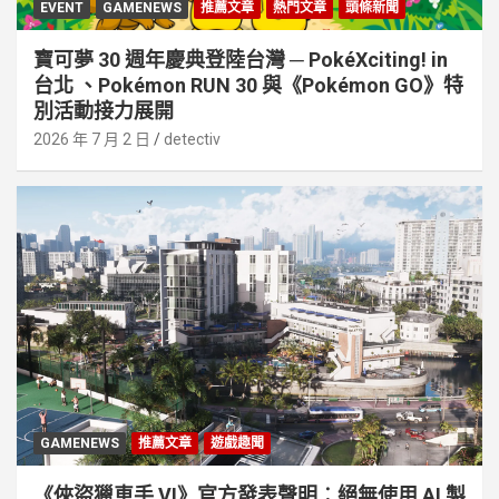
EVENT
GAMENEWS
推薦文章
熱門文章
頭條新聞
寶可夢 30 週年慶典登陸台灣 ─ PokéXciting! in
台北 、Pokémon RUN 30 與《Pokémon GO》特
別活動接⼒展開
2026 年 7 月 2 日
detectiv
GAMENEWS
推薦文章
遊戲趣聞
《俠盜獵車手 VI》官方發表聲明︰絕無使用 AI 製