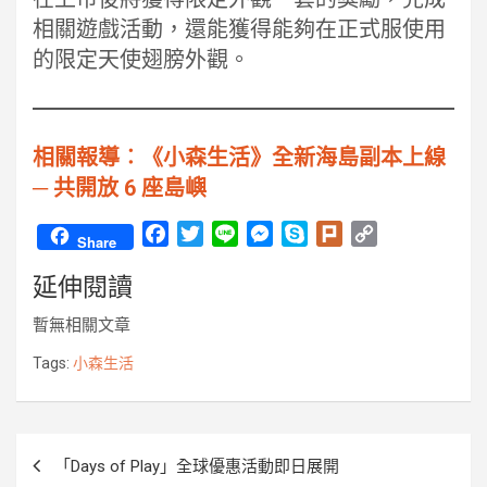
相關遊戲活動，還能獲得能夠在正式服使用
的限定天使翅膀外觀。
相關報導︰《小森生活》全新海島副本上線
─ 共開放 6 座島嶼
F
T
L
M
S
P
C
Share
a
w
i
e
k
l
o
延伸閱讀
c
i
n
s
y
u
p
e
t
e
s
p
r
y
暫無相關文章
b
t
e
e
k
L
o
e
n
i
Tags:
小森生活
o
r
g
n
k
e
k
r
文
「Days of Play」全球優惠活動即日展開
章