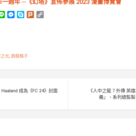
一週年 ─《幻塔》宣佈參展 2023 漫畫博覽會
L
M
S
P
C
i
e
k
l
o
n
s
y
u
p
e
s
p
r
y
e
e
k
L
n
i
爾之光
,
遊戲橘子
g
n
e
k
r
ng Haaland 成為《FC 24》封面
《人中之龍 7 外傳 
義」、系列總監製