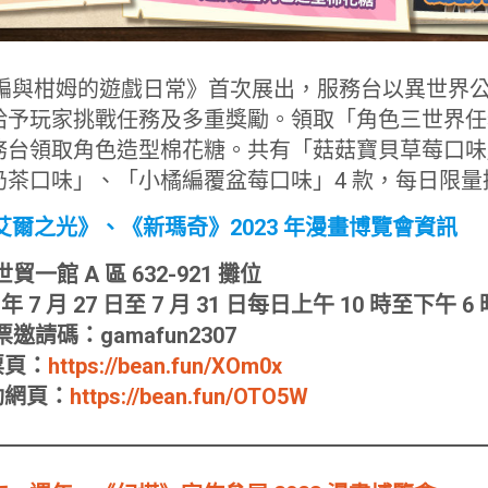
橘編與柑姆的遊戲日常》首次展出，服務台以異世界
給予玩家挑戰任務及多重獎勵。領取「角色三世界任
務台領取角色造型棉花糖。共有「菇菇寶貝草莓口味
奶茶口味」、「小橘編覆盆莓口味」4 款，每日限量
爾之光》、《新瑪奇》2023 年漫畫博覽會資訊
一館 A 區 632-921 攤位
 7 月 27 日至 7 月 31 日每日上午 10 時至下午 6 
請碼：gamafun2307
票頁：
https://bean.fun/XOm0x
動網頁：
https://bean.fun/OTO5W