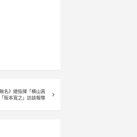
英雄無名》總指揮「橫山昌
「阪本寬之」訪談報導