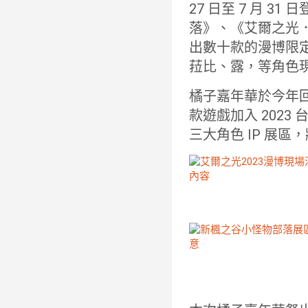
27 日至 7 月 
落》、《艾爾之光．
出數十款的漫博限
菈比、露，等角色
橘子嘉年華於今年
款遊戲加入 2023 台
三大角色 IP 展