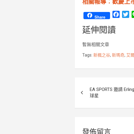
相關報導︰歡慶上市
F
T
Share
a
w
延伸閱讀
c
i
e
t
b
t
暫無相關文章
o
e
Tags:
新楓之谷
,
新瑪奇
,
艾
o
r
k
文
EA SPORTS 邀請 Erli
章
球星
導
覽
發佈留言