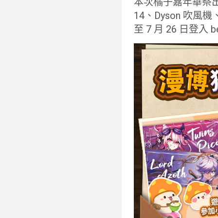
本次橘子嘉年華祭出百
14、Dyson 吹
至 7 月 26 日登入 