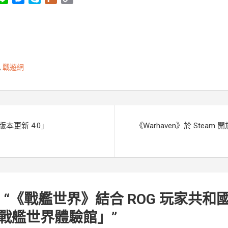
i
e
k
l
o
n
s
y
u
p
e
s
p
r
y
e
e
k
L
n
i
,
戰遊網
g
n
e
k
r
版本更新 4.0」
《Warhaven》於 Steam
 “
《戰艦世界》結合 ROG 玩家共和國
戰艦世界體驗館」
”