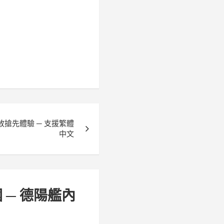
 開放搶先體驗 ─ 支援繁體
中文
 ─ 德陽艦內