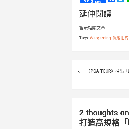
Share
a
w
延伸閱讀
c
i
e
t
b
t
暫無相關文章
o
e
Tags:
Wargaming
,
戰艦世界
o
r
k
文
《PGA TOUR》推出「
章
導
覽
2 thoughts on
打造高規格「