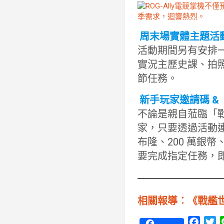
周末場實體主題活
活動期間另有安排
實況主歷史課、拍照
節任務。
新手玩家邀請碼 &
不論是親自蒞臨「
家，只要透過活動連結
布隆、200 萬銀幣
要完成指定任務，
相關報導︰《戰艦
F
T