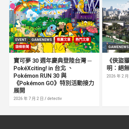
EVENT
GAMENEWS
推薦文章
熱門文章
頭條新聞
GAMENEWS
寶可夢 30 週年慶典登陸台灣 ─
《俠盜獵
PokéXciting! in 台北 、
明︰絕無
Pokémon RUN 30 與
2026 年 2 月
《Pokémon GO》特別活動接⼒
展開
2026 年 7 月 2 日
detectiv