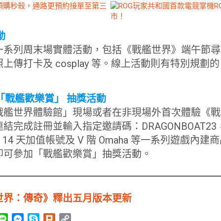
動
一系列周末場實體活動，包括《戰艦世界》端午節尋
上傳打卡及 cosplay 等。線上活動則有特別規劃
「戰艦歡樂賞」 抽獎活動
戰艦世界體驗館」現場或者在非現場外首次體驗《戰
完成註冊並輸入指定邀請碼：DRAGONBOAT23，
、14 天加值帳號及 V 階 Omaha 等一系列遊戲內
即可參加「戰艦歡樂賞」抽獎活動。
世界：傳奇》釋出五月版本更新
L
M
S
P
C