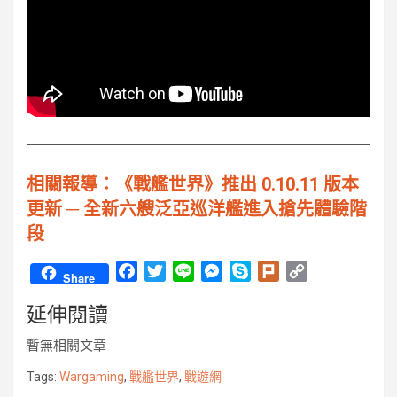
相關報導︰《戰艦世界》推出 0.10.11 版本
更新 ─ 全新六艘泛亞巡洋艦進入搶先體驗階
段
F
T
L
M
S
P
C
Share
a
w
i
e
k
l
o
延伸閱讀
c
i
n
s
y
u
p
e
t
e
s
p
r
y
暫無相關文章
b
t
e
e
k
L
o
e
n
i
Tags:
Wargaming
,
戰艦世界
,
戰遊網