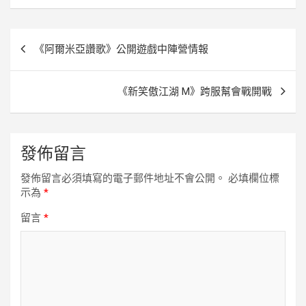
o
r
g
n
k
e
k
r
文
《阿爾米亞讚歌》公開遊戲中陣營情報
章
導
《新笑傲江湖 M》跨服幫會戰開戰
覽
發佈留言
發佈留言必須填寫的電子郵件地址不會公開。
必填欄位標
示為
*
留言
*