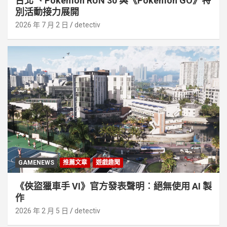
台北 、Pokémon RUN 30 與《Pokémon GO》特
別活動接⼒展開
2026 年 7 月 2 日
detectiv
GAMENEWS
推薦文章
遊戲趣聞
《俠盜獵車手 VI》官方發表聲明︰絕無使用 AI 製
作
2026 年 2 月 5 日
detectiv