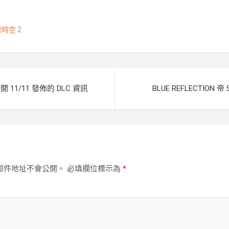
e
e
k
L
n
i
時空 2
g
n
e
k
r
11/11 發佈的 DLC 資訊
BLUE REFLECTION 
郵件地址不會公開。
必填欄位標示為
*