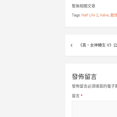
b
t
暫無相關文章
o
e
Tags:
Half Life 2
,
Valve
,
戰慄
o
r
k
文
《真・女神轉生 V》公開 
章
導
覽
發佈留言
發佈留言必須填寫的電子
留言
*