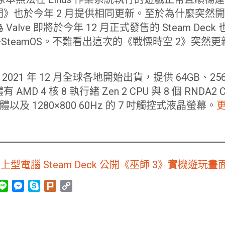
也於今年 2 月提供相同更新。至於為什麼突然開始照
lve 即將於今年 12 月正式發售的 Steam Deck 也
SteamOS。不難看出這次的《戰慄時空 2》突然
將於 2021 年 12 月全球各地開始出貨，提供 64GB、256
MD 4 核 8 執行緒 Zen 2 CPU 與 8 個 RNDA
記憶體以及 1280×800 60Hz 的 7 吋觸控式液晶螢幕。
掌上型電腦 Steam Deck 公開《巫師 3》實機遊玩畫
L
M
S
P
C
i
e
k
l
o
n
s
y
u
p
e
s
p
r
y