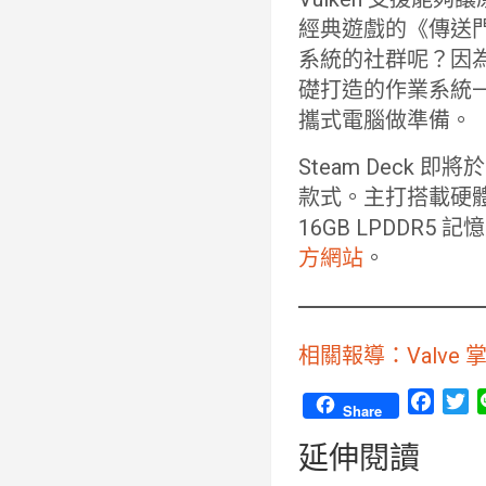
經典遊戲的《傳送門》
系統的社群呢？因為 Va
礎打造的作業系統—
攜式電腦做準備。
Steam Deck 即
款式。主打搭載硬體有 A
16GB LPDDR5 
方網站
。
相關報導：Valve 
F
T
Share
a
w
延伸閱讀
c
i
e
t