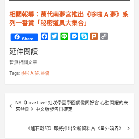
相關報導︰萬代南夢宮推出《哆啦 A 夢》系
列一番賞「秘密道具大集合」
F
T
L
M
S
P
C
Share
a
w
i
e
k
l
o
延伸閱讀
c
i
n
s
y
u
p
e
t
e
s
p
r
y
暫無相關文章
b
t
e
e
k
L
o
e
n
i
Tags:
哆啦 A 夢
,
聲優
o
r
g
n
k
e
k
r
文
NS《Love Live! 虹咲學園學園偶像同好會 心動閃耀的未
章
來藍圖 》中文版發售日確定
導
覽
《爐石戰記》即將推出全新資料片《星外暗界》