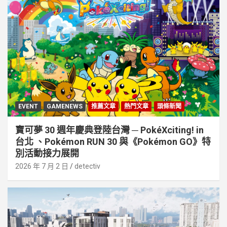
EVENT
GAMENEWS
推薦文章
熱門文章
頭條新聞
寶可夢 30 週年慶典登陸台灣 ─ PokéXciting! in
台北 、Pokémon RUN 30 與《Pokémon GO》特
別活動接⼒展開
2026 年 7 月 2 日
detectiv