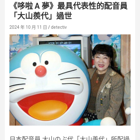
《哆啦 A 夢》最具代表性的配音員
「大山羨代」過世
2024 年 10 月 11 日
detectiv
日本配音員 大山のぶ代「大山羨代」所配過