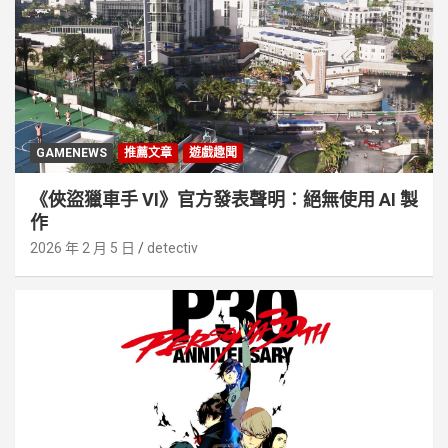
GAMENEWS
推薦文章
遊戲趣聞
《俠盜獵車手 VI》官方發表聲明︰絕無使用 AI 製
作
2026 年 2 月 5 日
detectiv