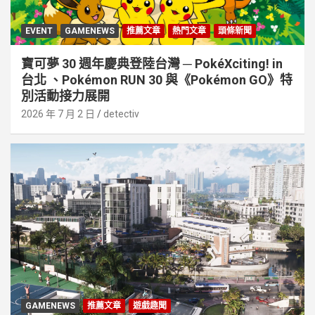
EVENT
GAMENEWS
推薦文章
熱門文章
頭條新聞
寶可夢 30 週年慶典登陸台灣 ─ PokéXciting! in
台北 、Pokémon RUN 30 與《Pokémon GO》特
別活動接⼒展開
2026 年 7 月 2 日
detectiv
GAMENEWS
推薦文章
遊戲趣聞