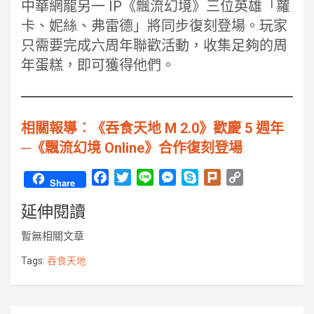
中華網龍另一 IP《飄流幻境》三位英雄「蘿
卡、妮絲、弗雷德」將同步復刻登場。玩家
只需要完成六周年聯歡活動，收集足夠的周
年蛋糕，即可獲得他們。
相關報導︰《吞食天地 M 2.0》歡慶 5 週年
─《飄流幻境 Online》合作復刻登場
F
T
L
M
S
P
C
Share
a
w
i
e
k
l
o
延伸閱讀
c
i
n
s
y
u
p
e
t
e
s
p
r
y
暫無相關文章
b
t
e
e
k
L
o
e
n
i
Tags:
吞食天地
o
r
g
n
k
e
k
r