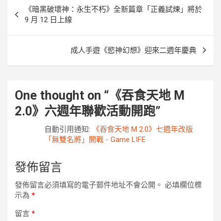
文
《暗黑破壞神：永生不朽》全新篇章「正義試煉」將於
章
9 月 12 日上線
導
覽
成人手遊《慾神幻想》迎來二週年慶典
One thought on “
《吞食天地 M
2.0》六週年聯歡活動開跑
”
自動引用通知:
《吞食天地 M 2.0》七週年改版
「無雙名將」開戰 - Game LIFE
發佈留言
發佈留言必須填寫的電子郵件地址不會公開。
必填欄位標
示為
*
留言
*