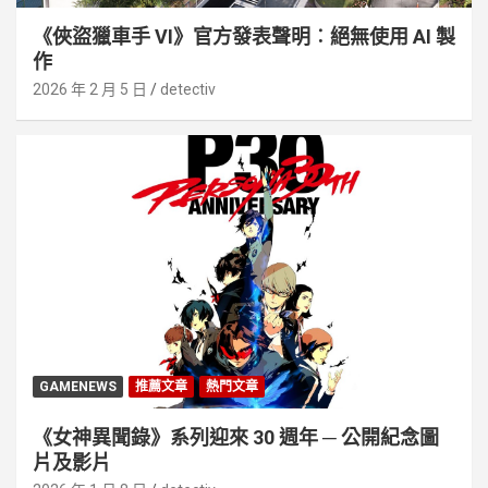
《俠盜獵車手 VI》官方發表聲明︰絕無使用 AI 製
作
2026 年 2 月 5 日
detectiv
GAMENEWS
推薦文章
熱門文章
《女神異聞錄》系列迎來 30 週年 ─ 公開紀念圖
片及影片