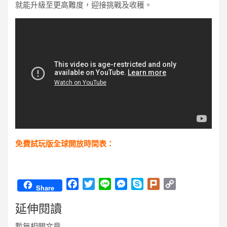
就能升級至更高難度，迎接挑戰及收穫。
免費試玩版全球開放時間表：
F
T
L
M
S
P
C
Share
a
w
i
e
k
l
o
延伸閱讀
c
i
n
s
y
u
p
e
t
e
s
p
r
y
暫無相關文章