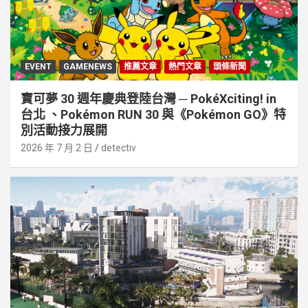
EVENT
GAMENEWS
推薦文章
熱門文章
頭條新聞
寶可夢 30 週年慶典登陸台灣 ─ PokéXciting! in
台北 、Pokémon RUN 30 與《Pokémon GO》特
別活動接⼒展開
2026 年 7 月 2 日
detectiv