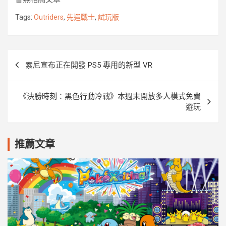
b
t
e
e
k
L
o
e
n
i
Tags:
Outriders
,
先遣戰士
,
試玩版
o
r
g
n
k
e
k
r
文
索尼宣布正在開發 PS5 專用的新型 VR
章
導
《決勝時刻：黑色行動冷戰》本週末開放多人模式免費
覽
遊玩
推薦文章