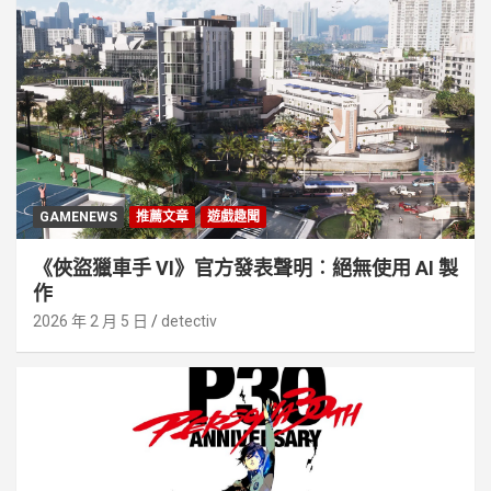
GAMENEWS
推薦文章
遊戲趣聞
《俠盜獵車手 VI》官方發表聲明︰絕無使用 AI 製
作
2026 年 2 月 5 日
detectiv