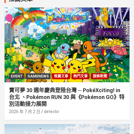
EVENT
GAMENEWS
推薦文章
熱門文章
頭條新聞
寶可夢 30 週年慶典登陸台灣 ─ PokéXciting! in
台北 、Pokémon RUN 30 與《Pokémon GO》特
別活動接⼒展開
2026 年 7 月 2 日
detectiv