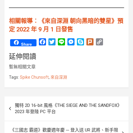
相關報導︰《來自深淵 朝向黑暗的雙星》預
定 2022 年 9 月 1 日發售
F
T
L
M
S
P
C
Share
a
w
i
e
k
l
o
延伸閱讀
c
i
n
s
y
u
p
e
t
e
s
p
r
y
暫無相關文章
b
t
e
e
k
L
o
e
n
i
Tags:
Spike Chunsoft
,
來自深淵
o
r
g
n
k
e
k
r
文
獨特 2D 16-bit 風格《THE SIEGE AND THE SANDFOX》
章
2023 年登陸 PC 平台
導
覽
《三國志 霸道》歡慶週年慶 ─ 登入送 UR 武將、新手限