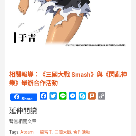
相關報導︰《三國大戰 Smash》與《閃亂神
樂》舉辦合作活動
F
T
L
M
S
P
C
Share
a
w
i
e
k
l
o
延伸閱讀
c
i
n
s
y
u
p
e
t
e
s
p
r
y
暫無相關文章
b
t
e
e
k
L
o
e
n
i
Tags:
Ateam
,
一騎當千
,
三國大戰
,
合作活動