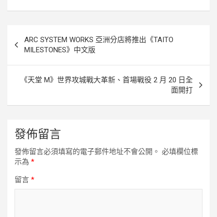
o
r
g
n
k
e
k
r
文
ARC SYSTEM WORKS 亞洲分店將推出《TAITO
章
MILESTONES》中文版
導
覽
《天堂 M》世界攻城戰大革新、首場戰役 2 月 20 日全
面開打
發佈留言
發佈留言必須填寫的電子郵件地址不會公開。
必填欄位標
示為
*
留言
*