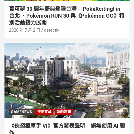
寶可夢 30 週年慶典登陸台灣 ─ PokéXciting! in
台北 、Pokémon RUN 30 與《Pokémon GO》特
別活動接⼒展開
2026 年 7 月 2 日
detectiv
GAMENEWS
推薦文章
遊戲趣聞
《俠盜獵車手 VI》官方發表聲明︰絕無使用 AI 製
作