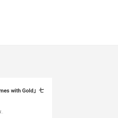
mes with Gold」七
..