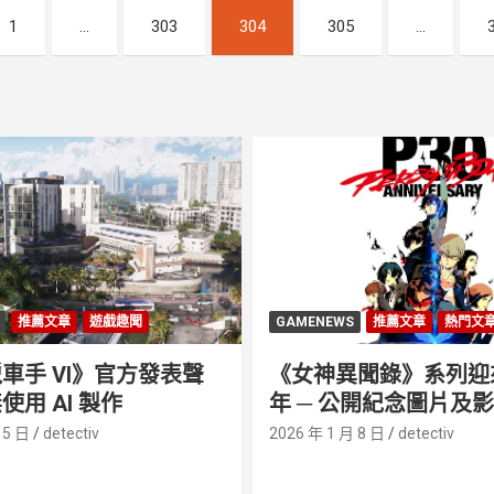
1
...
303
304
305
...
推薦文章
遊戲趣聞
GAMENEWS
推薦文章
熱門文
車手 VI》官方發表聲
《女神異聞錄》系列迎來 
使用 AI 製作
年 ─ 公開紀念圖片及
 5 日
detectiv
2026 年 1 月 8 日
detectiv