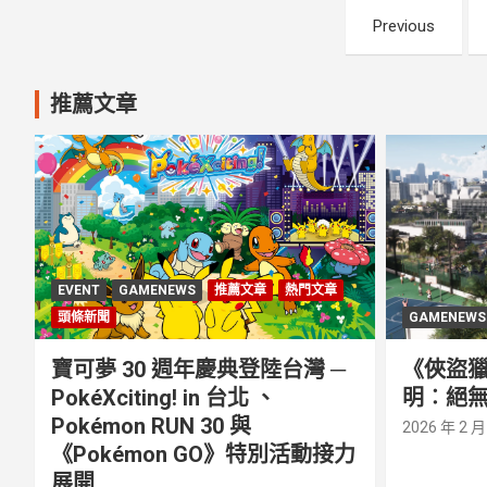
文
Previous
章
分
推薦文章
頁
EVENT
GAMENEWS
推薦文章
熱門文章
頭條新聞
GAMENEWS
寶可夢 30 週年慶典登陸台灣 ─
《俠盜獵
PokéXciting! in 台北 、
明︰絕無
Pokémon RUN 30 與
2026 年 2 月
《Pokémon GO》特別活動接⼒
展開