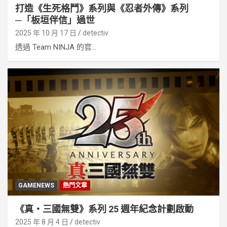
打造《生死格鬥》系列與《忍者外傳》系列
─「板垣伴信」過世
2025 年 10 月 17 日
detectiv
透過 Team NINJA 的官...
GAMENEWS
熱門文章
《真・三國無雙》系列 25 週年紀念計劃啟動
2025 年 8 月 4 日
detectiv