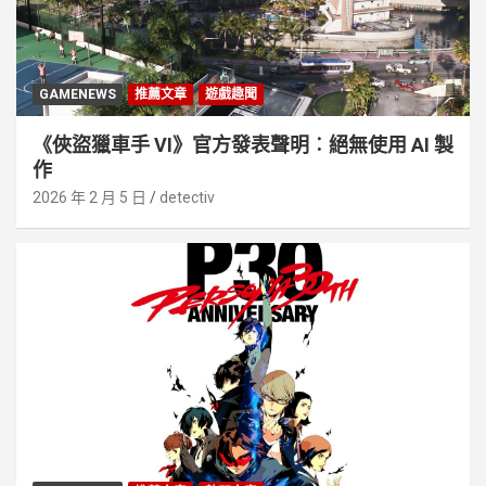
GAMENEWS
推薦文章
遊戲趣聞
《俠盜獵車手 VI》官方發表聲明︰絕無使用 AI 製
作
2026 年 2 月 5 日
detectiv