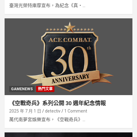
臺灣光榮特庫摩宣布，為紀念《真・...
GAMENEWS
熱門文章
《空戰奇兵》系列公開 30 週年紀念情報
2025 年 7 月 1 日
detectiv
1 Comment
萬代南夢宮娛樂宣布，《空戰奇兵》...