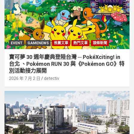
EVENT
GAMENEWS
推薦文章
熱門文章
頭條新聞
寶可夢 30 週年慶典登陸台灣 ─ PokéXciting! in
台北 、Pokémon RUN 30 與《Pokémon GO》特
別活動接⼒展開
2026 年 7 月 2 日
detectiv