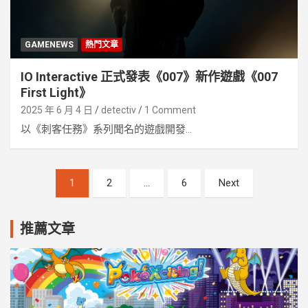
GAMENEWS
熱門文章
IO Interactive 正式發表《007》新作遊戲《007
First Light》
2025 年 6 月 4 日
detectiv
1 Comment
以《刺客任務》系列聞名的遊戲開發...
文
1
2
...
6
Next
章
分
推薦文章
頁