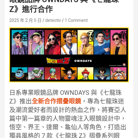
Z》進行合作
2025 年 2 月 5 日
detectiv
1 Comment
日系專業眼鏡品牌 OWNDAYS 與《七龍珠
Z》推出
全新合作摺疊眼鏡
，專為七龍珠迷
及潮流愛好者而設計的熱血之作，將賽亞人
篇中第一篇章的人物靈魂注入眼鏡設計中，
悟空、界王、達爾、龜仙人等角色，打造出
獨具風格的 7 款《七龍珠 Z》摺疊系列眼