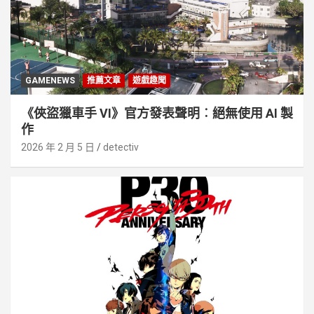
GAMENEWS
推薦文章
遊戲趣聞
《俠盜獵車手 VI》官方發表聲明︰絕無使用 AI 製
作
2026 年 2 月 5 日
detectiv