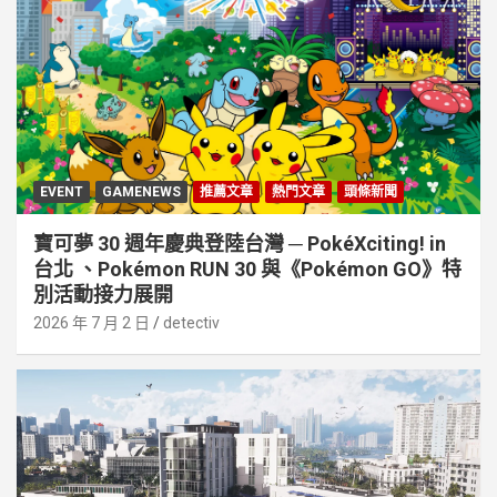
EVENT
GAMENEWS
推薦文章
熱門文章
頭條新聞
寶可夢 30 週年慶典登陸台灣 ─ PokéXciting! in
台北 、Pokémon RUN 30 與《Pokémon GO》特
別活動接⼒展開
2026 年 7 月 2 日
detectiv