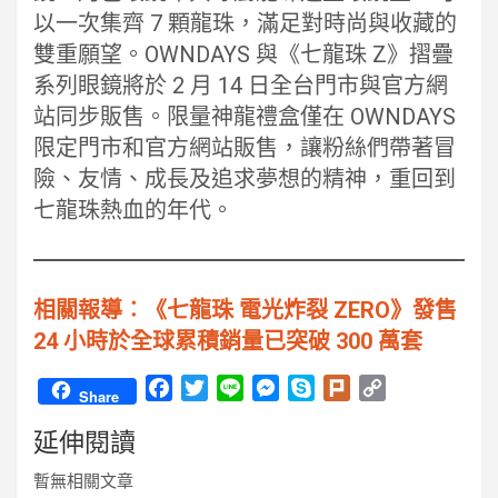
以一次集齊 7 顆龍珠，滿足對時尚與收藏的
雙重願望。OWNDAYS 與《七龍珠 Z》摺疊
系列眼鏡將於 2 月 14 日全台門市與官方網
站同步販售。限量神龍禮盒僅在 OWNDAYS
限定門市和官方網站販售，讓粉絲們帶著冒
險、友情、成長及追求夢想的精神，重回到
七龍珠熱血的年代。
相關報導︰《七龍珠 電光炸裂 ZERO》發售
24 小時於全球累積銷量已突破 300 萬套
F
T
L
M
S
P
C
Share
a
w
i
e
k
l
o
延伸閱讀
c
i
n
s
y
u
p
e
t
e
s
p
r
y
暫無相關文章
b
t
e
e
k
L