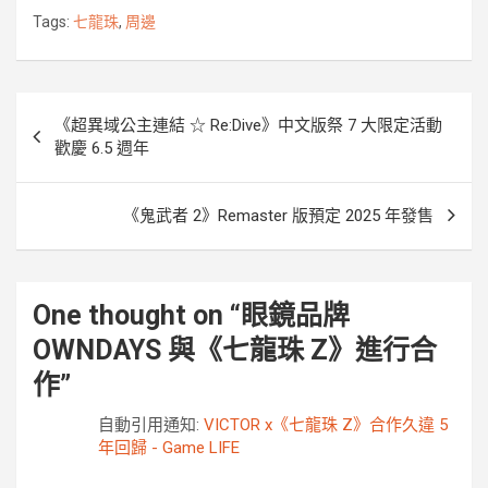
o
e
n
i
Tags:
七龍珠
,
周邊
o
r
g
n
k
e
k
r
文
《超異域公主連結 ☆ Re:Dive》中文版祭 7 大限定活動
章
歡慶 6.5 週年
導
覽
《鬼武者 2》Remaster 版預定 2025 年發售
One thought on “
眼鏡品牌
OWNDAYS 與《七龍珠 Z》進行合
作
”
自動引用通知:
VICTOR x《七龍珠 Z》合作久違 5
年回歸 - Game LIFE