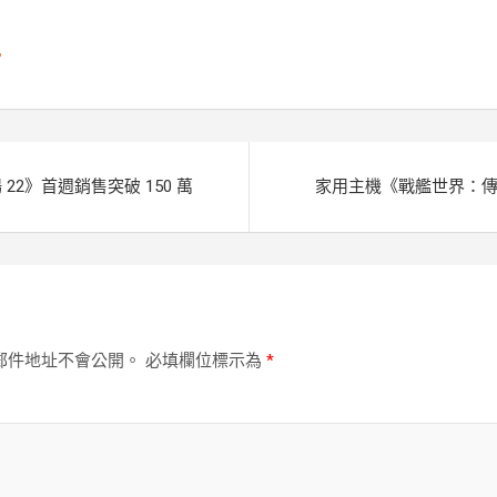
e
e
k
L
n
i
宮
g
n
e
k
r
22》首週銷售突破 150 萬
家用主機《戰艦世界：傳奇
郵件地址不會公開。
必填欄位標示為
*