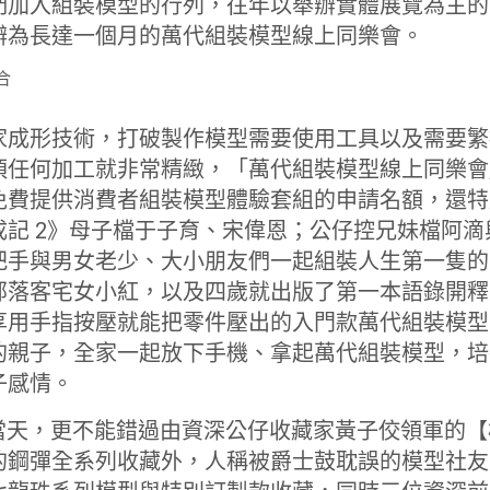
們加入組裝模型的行列，往年以舉辦實體展覽為主的
辦為長達一個月的萬代組裝模型線上同樂會。
家成形技術，打破製作模型需要使用工具以及需要繁
任何加工就非常精緻，「萬代組裝模型線上同樂會」趕
免費提供消費者組裝模型體驗套組的申請名額，還特
成記 2》母子檔于子育、宋偉恩；公仔控兄妹檔阿
把手與男女老少、大小朋友們一起組裝人生第一隻的
部落客宅女小紅，以及四歲就出版了第一本語錄開釋
享用手指按壓就能把零件壓出的入門款萬代組裝模型
的親子，全家一起放下手機、拿起萬代組裝模型，培
子感情。
耶誕節當天，更不能錯過由資深公仔收藏家黃子佼領軍的
的鋼彈全系列收藏外，人稱被爵士鼓耽誤的模型社友