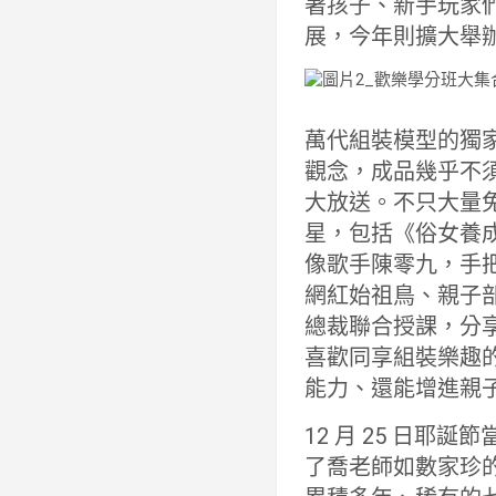
著孩子、新手玩家
展，今年則擴大舉
萬代組裝模型的獨
觀念，成品幾乎不須
大放送。不只大量
星，包括《俗女養
像歌手陳零九，手
網紅始祖鳥、親子
總裁聯合授課，分
喜歡同享組裝樂趣
能力、還能增進親
12 月 25 日
了喬老師如數家珍