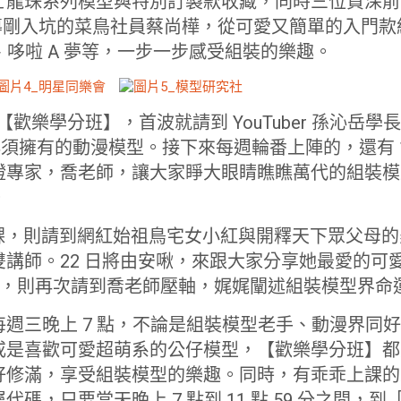
七龍珠系列模型與特別訂製款收藏，同時三位資深前
指導剛入坑的菜鳥社員蔡尚樺，從可愛又簡單的入門
TTY、哆啦 A 夢等，一步一步感受組裝的樂趣。
的【歡樂學分班】，首波就請到 YouTuber 孫沁岳學長，
年必須擁有的動漫模型。接下來每週輪番上陣的，還有 12
證專家，喬老師，讓大家睜大眼睛瞧瞧萬代的組裝模
。
第三堂課，則請到網紅始祖鳥宅女小紅與開釋天下眾父母
講師。22 日將由安啾，來跟大家分享她最愛的可愛
堂課，則再次請到喬老師壓軸，娓娓闡述組裝模型界命
27 日每週三晚上 7 點，不論是組裝模型老手、動漫界
或是喜歡可愛超萌系的公仔模型，【歡樂學分班】都
好修滿，享受組裝模型的樂趣。同時，有乖乖上課的
碼，只要當天晚上 7 點到 11 點 59 分之間，