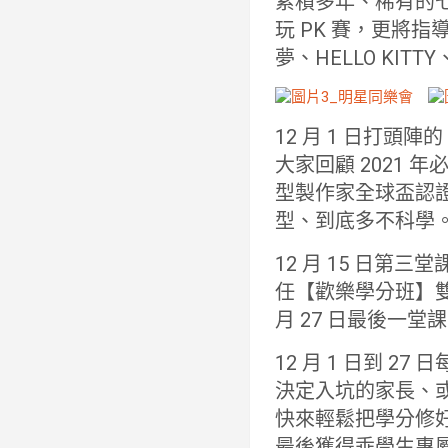
累積多年、稀有的
玩 PK 賽，更將
夢、HELLO KI
12 月 1 日打頭陣
大家回顧 2021 
型製作家全球盃認
型、到底多不科學
12 月 15 日
任【歡樂學分班】雙
月 27 日最後一
12 月 1 日到 
決定入坑的家長、
快來輕鬆把學分修
最後獲得乖學生專屬代