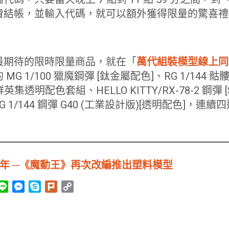
費結帳，並輸入代碼，就可以額外獲得限量的驚喜禮
最期待的限時限量商品，就在「
萬代組裝模型線上同
G 1/100 獵魔鋼彈 [鈦金屬配色]、RG 1/144 骷
集透明配色套組、HELLO KITTY/RX-78-2 鋼彈 [SD
G 1/144 鋼彈 G40 (工業設計版)[透明配色]，
。
2 年 ─《魔動王》再次改編推出塑料模型
L
M
S
P
C
i
e
k
l
o
n
s
y
u
p
e
s
p
r
y