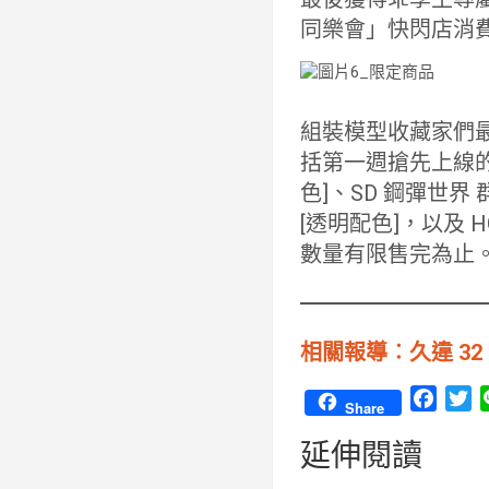
同樂會」快閃店消
組裝模型收藏家們
括第一週搶先上線的 M
色]、SD 鋼彈世界 群英
[透明配色]，以及 H
數量有限售完為止
相關報導︰久違 3
F
T
Share
a
w
延伸閱讀
c
i
e
t