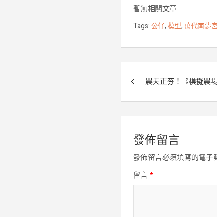
b
t
暫無相關文章
o
e
Tags:
公仔
,
模型
,
萬代南夢
o
r
k
文
農夫正夯！《模擬農場 
章
導
覽
發佈留言
發佈留言必須填寫的電子
留言
*