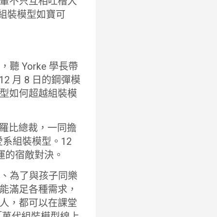
輩不只互相吐槽大
款組裝模型如寶可
聽 Yorke 學長帶
 月 8 日的鋼彈模
型如何超越組裝模
的羅比總裁，一同擔
系組裝模型。12
運的宿敵對決。
同好、為了與孩子同樂
能滿足各種需求，
人，都可以在課堂
到「萬代組裝模型線上