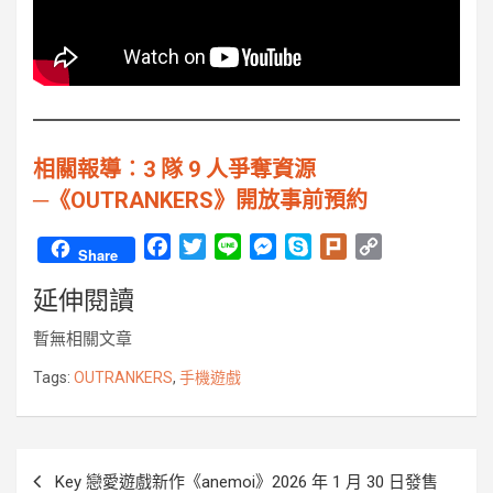
相關報導︰3 隊 9 人爭奪資源
─《OUTRANKERS》開放事前預約
F
T
L
M
S
P
C
Share
a
w
i
e
k
l
o
延伸閱讀
c
i
n
s
y
u
p
e
t
e
s
p
r
y
暫無相關文章
b
t
e
e
k
L
o
e
n
i
Tags:
OUTRANKERS
,
手機遊戲
o
r
g
n
k
e
k
r
文
Key 戀愛遊戲新作《anemoi》2026 年 1 月 30 日發售