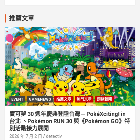
推薦文章
EVENT
GAMENEWS
推薦文章
熱門文章
頭條新聞
寶可夢 30 週年慶典登陸台灣 ─ PokéXciting! in
台北 、Pokémon RUN 30 與《Pokémon GO》特
別活動接⼒展開
2026 年 7 月 2 日
detectiv