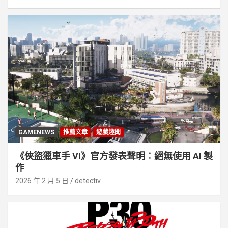
GAMENEWS
推薦文章
遊戲趣聞
《俠盜獵車手 VI》官方發表聲明︰絕無使用 AI 製
作
2026 年 2 月 5 日
detectiv