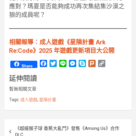
應對？瑪夏是否能夠成功再次集結集沙漠之
狼的成員呢？
相關報導︰成人遊戲《星隕計畫 Ark
Re:Code》2025 年遊戲更新項目大公開
F
T
L
M
S
P
C
Share
a
w
i
e
k
l
o
延伸閱讀
c
i
n
s
y
u
p
e
t
e
s
p
r
y
暫無相關文章
b
t
e
e
k
L
o
e
n
i
Tags:
成人遊戲
,
星隕計畫
o
r
g
n
k
e
k
r
文
《超級猴子球 香蕉大亂鬥》發售《Among Us》合作
章
DLC