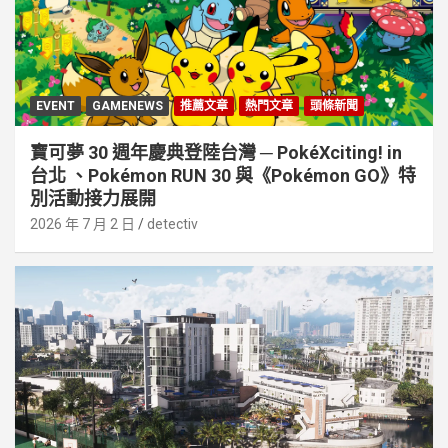
EVENT
GAMENEWS
推薦文章
熱門文章
頭條新聞
寶可夢 30 週年慶典登陸台灣 ─ PokéXciting! in
台北 、Pokémon RUN 30 與《Pokémon GO》特
別活動接⼒展開
2026 年 7 月 2 日
detectiv