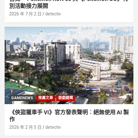
別活動接⼒展開
2026 年 7 月 2 日
detectiv
GAMENEWS
推薦文章
遊戲趣聞
《俠盜獵車手 VI》官方發表聲明︰絕無使用 AI 製
作
2026 年 2 月 5 日
detectiv