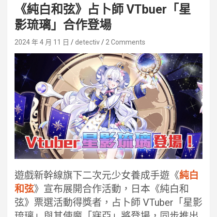
《純白和弦》占卜師 VTbuer「星
影琉璃」合作登場
2024 年 4 月 11 日
detectiv
2 Comments
遊戲新幹線旗下二次元少女養成手遊《
純白
和弦
》宣布展開合作活動，日本《純白和
弦》票選活動得獎者，占卜師 VTuber「星影
琉璃」與其使魔「寐亞」將登場，同步推出