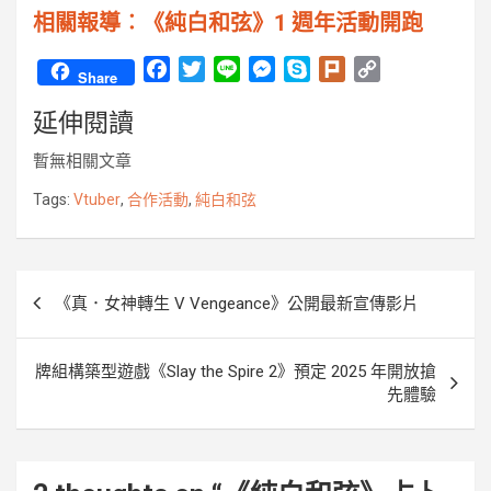
相關報導︰《純白和弦》1 週年活動開跑
F
T
L
M
S
P
C
Share
a
w
i
e
k
l
o
延伸閱讀
c
i
n
s
y
u
p
e
t
e
s
p
r
y
暫無相關文章
b
t
e
e
k
L
o
e
n
i
Tags:
Vtuber
,
合作活動
,
純白和弦
o
r
g
n
k
e
k
r
文
《真．女神轉生 V Vengeance》公開最新宣傳影片
章
導
牌組構築型遊戲《Slay the Spire 2》預定 2025 年開放搶
覽
先體驗