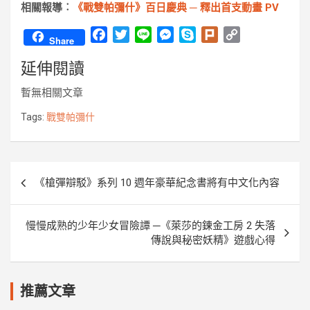
相關報導︰
《戰雙帕彌什》百日慶典 ─ 釋出首支動畫 PV
F
T
L
M
S
P
C
Share
a
w
i
e
k
l
o
延伸閱讀
c
i
n
s
y
u
p
e
t
e
s
p
r
y
暫無相關文章
b
t
e
e
k
L
o
e
n
i
Tags:
戰雙帕彌什
o
r
g
n
k
e
k
r
文
《槍彈辯駁》系列 10 週年豪華紀念書將有中文化內容
章
導
慢慢成熟的少年少女冒險譚 ─《萊莎的鍊金工房 2 失落
覽
傳說與秘密妖精》遊戲心得
推薦文章