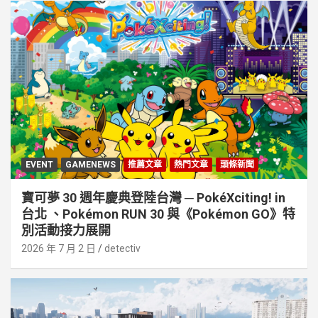
EVENT
GAMENEWS
推薦文章
熱門文章
頭條新聞
寶可夢 30 週年慶典登陸台灣 ─ PokéXciting! in
台北 、Pokémon RUN 30 與《Pokémon GO》特
別活動接⼒展開
2026 年 7 月 2 日
detectiv