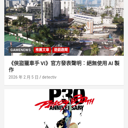
GAMENEWS
推薦文章
遊戲趣聞
《俠盜獵車手 VI》官方發表聲明︰絕無使用 AI 製
作
2026 年 2 月 5 日
detectiv