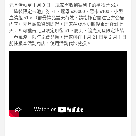
元旦活動至 1 月 3 日，玩家將收到賽利卡的禮物盒 x2，
「塗裝限定卡池」券 x1，螺母 x20000，黑卡 x100，小型
血清組 x1。（部分禮品當天有效，請指揮官關注官方公告
內容）元旦頭像簽到即得，玩家在版本更新後累計簽到七
天，即可獲得元旦限定頭像 x1。麗芙．流光元旦限定塗裝
「春風淺」限時免費兌換，玩家可在 1 月 21 日至 2 月 1 日
前往版本活動商店，使用活動代幣兌換。