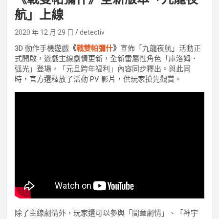
航」上線
2020 年 12 月 29 日
detectiv
3D 動作手機遊戲
《
戰雙帕彌什
》
宣佈「九龍夜航」活動正
式開啟，遊戲主線劇情更新，全新雷屬性角色「庫洛姆．
弧光」登場，「元旦跨年福利」內容同步釋出。與此同
時，官方還釋放了活動 PV 影片，供玩家搶先觀賞。
除了主線劇情外，玩家還可以參與「間章劇情」、「神宇