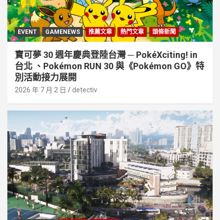
EVENT
GAMENEWS
推薦文章
熱門文章
頭條新聞
寶可夢 30 週年慶典登陸台灣 ─ PokéXciting! in
台北 、Pokémon RUN 30 與《Pokémon GO》特
別活動接⼒展開
2026 年 7 月 2 日
detectiv