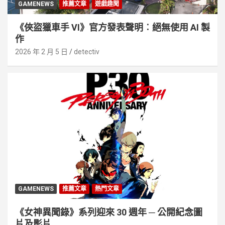
GAMENEWS
推薦文章
遊戲趣聞
《俠盜獵車手 VI》官方發表聲明︰絕無使用 AI 製
作
2026 年 2 月 5 日
detectiv
GAMENEWS
推薦文章
熱門文章
《女神異聞錄》系列迎來 30 週年 ─ 公開紀念圖
片及影片