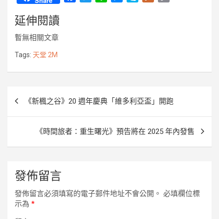
Share
a
w
i
e
k
l
o
延伸閱讀
c
i
n
s
y
u
p
e
t
e
s
p
r
y
暫無相關文章
b
t
e
e
k
L
o
e
n
i
Tags:
天堂 2M
o
r
g
n
k
e
k
r
文
《新楓之谷》20 週年慶典「維多利亞盃」開跑
章
導
《時間旅者：重⽣曙光》預告將在 2025 年內發售
覽
發佈留言
發佈留言必須填寫的電子郵件地址不會公開。
必填欄位標
示為
*