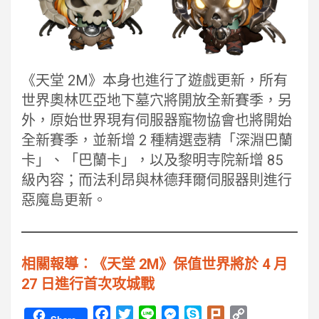
《天堂 2M》本身也進行了遊戲更新，所有
世界奧林匹亞地下墓穴將開放全新賽季，另
外，原始世界現有伺服器寵物協會也將開始
全新賽季，並新增 2 種精選壺精「深淵巴蘭
卡」、「巴蘭卡」，以及黎明寺院新增 85
級內容；而法利昂與林德拜爾伺服器則進行
惡魔島更新。
相關報導︰《天堂 2M》保值世界將於 4 月
27 日進行首次攻城戰
F
T
L
M
S
P
C