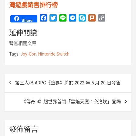
灣遊戲銷售排行榜
F
T
L
M
S
P
C
Share
a
w
i
e
k
l
o
延伸閱讀
c
i
n
s
y
u
p
e
t
e
s
p
r
y
暫無相關文章
b
t
e
e
k
L
o
e
n
i
Tags:
Joy-Con
,
Nintendo Switch
o
r
g
n
k
e
k
r
文
第三人稱 ARPG《墮夢》將於 2022 年 5 月 20 日發售
章
導
《傳奇 4》超世界首領「黑焰天魔：奈洛坎」登場
覽
發佈留言