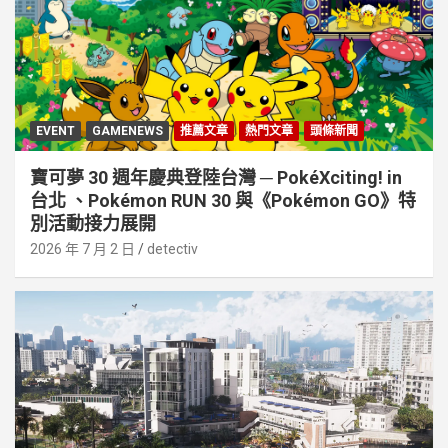
EVENT
GAMENEWS
推薦文章
熱門文章
頭條新聞
寶可夢 30 週年慶典登陸台灣 ─ PokéXciting! in
台北 、Pokémon RUN 30 與《Pokémon GO》特
別活動接⼒展開
2026 年 7 月 2 日
detectiv