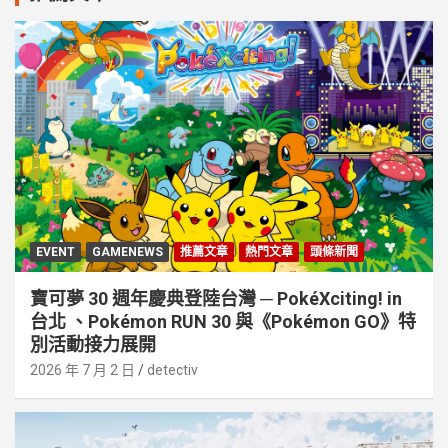
EVENT
GAMENEWS
推薦文章
熱門文章
頭條新聞
寶可夢 30 週年慶典登陸台灣 ─ PokéXciting! in
台北 、Pokémon RUN 30 與《Pokémon GO》特
別活動接⼒展開
2026 年 7 月 2 日
detectiv