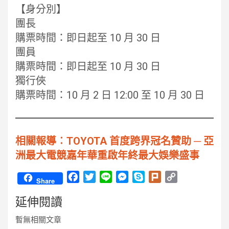
【身分別】
團長
購票時間：即日起至 10 月 30 日
團員
購票時間：即日起至 10 月 30 日
獨行俠
購票時間：10 月 2 日 12:00 至 10 月 30 日
相關報導︰TOYOTA 首度跨界冠名贊助 ─ 亞
洲最大電競嘉年華重啟年終最大娛樂盛事
F
T
L
M
S
P
C
Share
a
w
i
e
k
l
o
延伸閱讀
c
i
n
s
y
u
p
e
t
e
s
p
r
y
暫無相關文章
b
t
e
e
k
L