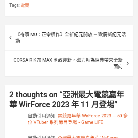
o
e
n
i
Tags:
電競
o
r
g
n
k
e
k
r
文
《奇蹟 MU：正宗續作》全新紀元開放 ─ 歡慶新紀元活
章
動
導
覽
CORSAIR K70 MAX 勇敢迎新，磁力軸為經典帶來全新
面向
2 thoughts on “
亞洲最大電競嘉年
華 WirForce 2023 年 11 月登場
”
自動引用通知:
電競嘉年華 WirForce 2023 ─ 50 多
位 VTuber 系列節目登場 - Game LIFE
自動引用通知:
亞洲最大電競嘉年華 WirForce