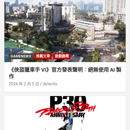
GAMENEWS
推薦文章
遊戲趣聞
《俠盜獵車手 VI》官方發表聲明︰絕無使用 AI 製
作
2026 年 2 月 5 日
detectiv