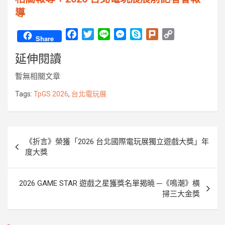
導
F
T
L
M
S
P
C
Share
a
w
i
e
k
l
o
延伸閱讀
c
i
n
s
y
u
p
e
t
e
s
p
r
y
暫無相關文章
b
t
e
e
k
L
o
e
n
i
Tags:
TpGS 2026
,
台北電玩展
o
r
g
n
k
e
k
r
文
《折言》榮獲「2026 台北國際電玩展獨立遊戲大獎」年
章
度大獎
導
覽
2026 GAME STAR 遊戲之星獲獎名單揭曉 ─《鳴潮》橫
掃三大金獎