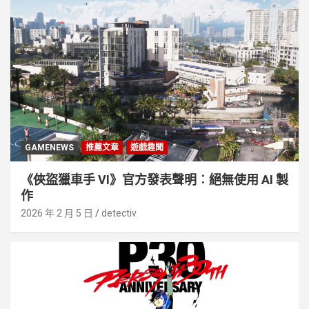
GAMENEWS
推薦文章
遊戲趣聞
《俠盜獵車手 VI》官方發表聲明︰絕無使用 AI 製
作
2026 年 2 月 5 日
detectiv