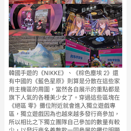
韓國手遊的《NIKKE》、《棕色塵埃 2》還
有中國的《藍色星原》則算是分散在這些家
用主機區的周圍，當然各自展示的重點都是
旗下人氣的各種美少女了。穿過這些區塊在
《絕區 零》攤位附近就會進入獨立遊戲專
區，獨立遊戲因為也越來越多發行商參加，
所以相比之下獨立團隊自己參加的數量有較
少，以發行商名義數款一同參展的攤位明顯