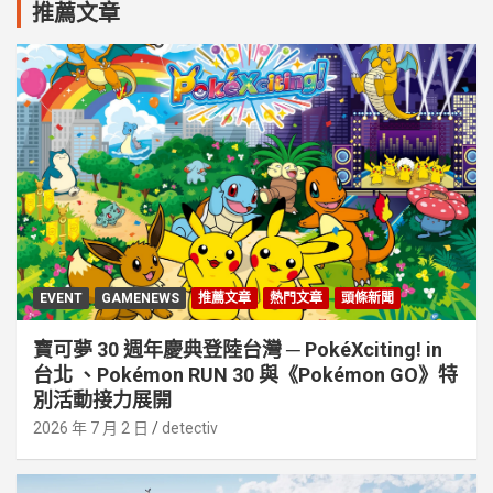
推薦文章
EVENT
GAMENEWS
推薦文章
熱門文章
頭條新聞
寶可夢 30 週年慶典登陸台灣 ─ PokéXciting! in
台北 、Pokémon RUN 30 與《Pokémon GO》特
別活動接⼒展開
2026 年 7 月 2 日
detectiv