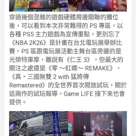
穿過幾個混雜的遊戲硬體周邊關聯的攤位
後，可以看到本次非常難得的 PS 專區，以
各種 PS5 主力遊戲為宣傳重點，更別忘了
《NBA 2K26》是計畫在台北電玩展舉辦比
賽。PS 區跟電玩展活動主舞台區旁邊的是
光榮特庫摩，雖說有《仁王 3》，但最大的
關注之處還是《零 ～紅蝶～ REMAKE》、
《真・三國無雙 2 with 猛將傳
Remastered》的全世界首次開放試玩，關於
這兩作的試玩報導，Game LIFE 接下來也會
提供。