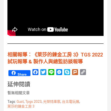
相關報導︰《萊莎的鍊金工房 3》TGS 2022
試玩報導 & 製作人與總監訪談報導
F
T
L
M
S
P
C
Share
a
w
i
e
k
l
o
延伸閱讀
c
i
n
s
y
u
p
e
t
e
s
p
r
y
暫無相關文章
b
t
e
e
k
L
o
e
n
i
Tags:
Gust
,
Tpgs 2023
,
光榮特庫摩
,
台北電玩展
,
萊莎的鍊金工房 3
o
r
g
n