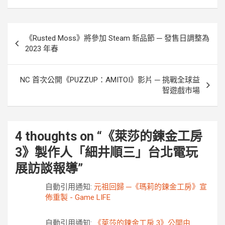
k
e
k
r
文
《Rusted Moss》將參加 Steam 新品節 ─ 發售日調整為
章
2023 年春
導
覽
NC 首次公開《PUZZUP：AMITOI》影片 ─ 挑戰全球益
智遊戲市場
4 thoughts on “
《萊莎的鍊金工房
3》製作人「細井順三」台北電玩
展訪談報導
”
自動引用通知:
元祖回歸 ─《瑪莉的鍊金工房》宣
佈重製 - Game LIFE
自動引用通知:
《萊莎的鍊金工房 3》公開由