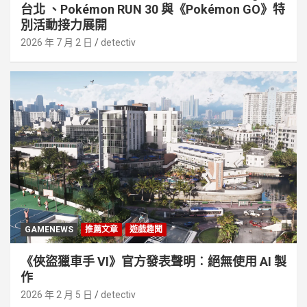
台北 、Pokémon RUN 30 與《Pokémon GO》特
別活動接⼒展開
2026 年 7 月 2 日
detectiv
GAMENEWS
推薦文章
遊戲趣聞
《俠盜獵車手 VI》官方發表聲明︰絕無使用 AI 製
作
2026 年 2 月 5 日
detectiv