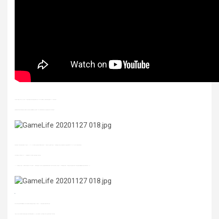
可以看到在《極限競速：地平線 4》方面，使用 XSX 內部儲存空間讀取時，會比專用儲存裝置擴充卡快的 1 至 2 秒；而在《戰爭機器 5》方面則是專用儲存裝置擴充卡比 XSX 內部儲存空間快。
這些細微的差異可能是因為不同遊戲或是當下主機的狀況（測試前皆進行完全關機開機後，直接執行遊戲）。基本上可將兩者視為相同的表現，讀取速度都符合次世代主打的超快速標準。
因為這張微軟與 Seagate 合作的專用儲存裝置擴充卡，本身支援 Xbox Velocity API，它可以在擴充卡安裝至主機後，系統將擴充卡視為內建 SSD 一樣的裝置，加上這張擴充卡必須跟上 XSX 提供的讀取速度，微軟表示其零組件的特殊性，讓其製造花費遠比傳統 HDD 或 SSD 高上許多，並坦蕩蕩的反應在售價上。
玩家這時可能會想，咦？那我使用一般的 USB 3.1 外接硬碟應該也可以吧，俗擱大碗！這當然是沒問題，但有個小問題…
USB 3.1 外接硬碟確實可以連接 XSX 主機並格式化成為儲存空間，也可以安裝所有 Xbox 遊戲到外接硬碟中，但不幸的是，如果外接硬碟中的遊戲為次世代遊戲（以次世代平台發行的新作，或是針對過 XSX/S 系統架構最佳化的遊戲），玩家將無法直接在外接硬碟中執行遊戲，必須將外接硬碟中的檔案移動至內部儲存空間後才能遊玩。
（下圖
）
所以除非玩家願意花額外時間等待檔案移動，或是有一個與專用擴充卡相同讀寫速度的它牌硬碟，那 Seagate 的這張 Xbox 專用儲存裝置擴充卡將會是玩家的唯一選擇。
不過說實話，如果有一個與專用擴充卡相同規格的外接硬碟，其售價也不會便宜到哪裡去（汗）。沒錯，全新的遊戲紀元，次世代的體驗，同樣也代表大漲價時代的來臨，玩家荷包撐住啊！