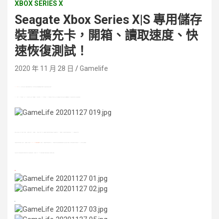
XBOX SERIES X
Seagate Xbox Series X|S 專用儲存
裝置擴充卡，開箱、讀取速度、快
速恢復測試！
2020 年 11 月 28 日
Gamelife
Xbox Series X/S
於 11 月10 日於全球正式發售，在遊戲產業中邁開次世代的第一步。而當玩家迫不及待地想要開始體驗次世代遊戲時，首先還是要先把遊戲安裝到主機中。
Xbox Series X 與 Xbox Series S 分別擁有 1TB 及 512GB 的儲存空間，且扣除 OS 系統檔案後，XSX 的儲存空間為 802GB。玩家可能想說，800GB 應該夠塞的下不少遊戲，但其實不然。在遊戲紛紛為了次世代進行升級後，其遊戲檔案都增胖不少，更別提原本就以次世代平台為目標開發的遊戲。
經過本站實際安裝後，安裝了《決勝時刻：現代戰爭》、《刺客教條：維京紀元》、《戰爭機器 5》、《極限競速：地平線 4》等七、八款遊戲後，本機內建的空間就已經塞滿滿，代表每款遊戲平均有 100GB 的檔案大小。在日後更多次世代遊戲快速地推出後，800GB 的容量顯然完全吃不消。
不過微軟也早就幫玩家想好辦法（計畫通？），與硬碟廠商 Seagate 合作推出
Seagate Xbox Series X|S 專用儲存裝置擴充卡
，提供額外 1TB 的容量讓玩家擁有更多遊戲。但是，1TB 的龐大儲存空間以及標榜與本機相同的讀取效能，兌換下來的是不菲的價格，一個專用儲存裝置擴充卡售價為新台幣 6,890 元，幾乎是半台主機的價格。
究竟這款「高貴」的專用儲存裝置擴充卡能不能讓玩家買單呢，現在就跟隨小編的腳步，一同來看看 Seagate Xbox Series X|S 專用儲存裝置擴充卡的開箱以及讀取速度、快速恢復等實機測試！
開箱