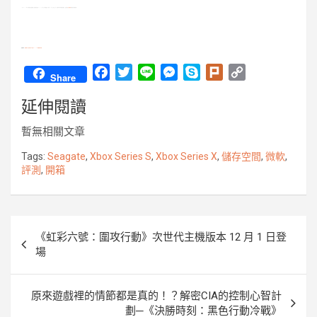
Seagate Xbox Series X|S 專用儲存裝置擴充卡售價為新台幣 6,890元，附三年有限保固，將於 12 月 6 日在台上市，有需求的玩家請多加關注！或是前往
官方網站
閱讀更多詳細資料。
相關報導：
風馳電掣！微軟次世代主機 Xbox Series X 實機搶先評測
F
T
L
M
S
P
C
Share
a
w
i
e
k
l
o
延伸閱讀
c
i
n
s
y
u
p
e
t
e
s
p
r
y
暫無相關文章
b
t
e
e
k
L
o
e
n
i
Tags:
Seagate
,
Xbox Series S
,
Xbox Series X
,
儲存空間
,
微軟
,
評測
,
開箱
o
r
g
n
k
e
k
r
文
《虹彩六號：圍攻行動》次世代主機版本 12 月 1 日登
章
場
導
覽
原來遊戲裡的情節都是真的！？解密CIA的控制心智計
劃─《決勝時刻：黑色行動冷戰》