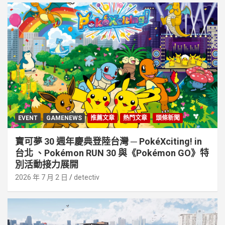
EVENT
GAMENEWS
推薦文章
熱門文章
頭條新聞
寶可夢 30 週年慶典登陸台灣 ─ PokéXciting! in
台北 、Pokémon RUN 30 與《Pokémon GO》特
別活動接⼒展開
2026 年 7 月 2 日
detectiv