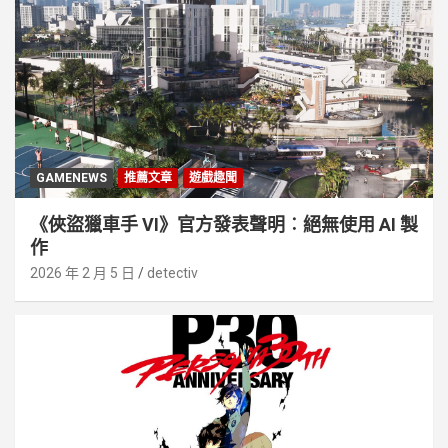
GAMENEWS
推薦文章
遊戲趣聞
《俠盜獵車手 VI》官方發表聲明︰絕無使用 AI 製
作
2026 年 2 月 5 日
detectiv