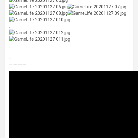
實機測試影片
下方影片為 Seagate Xbox Series X|S 專用儲存裝置擴充卡與 Xbox Series X 內部儲存空間的「讀取速度」比較；快速恢復功能測試。