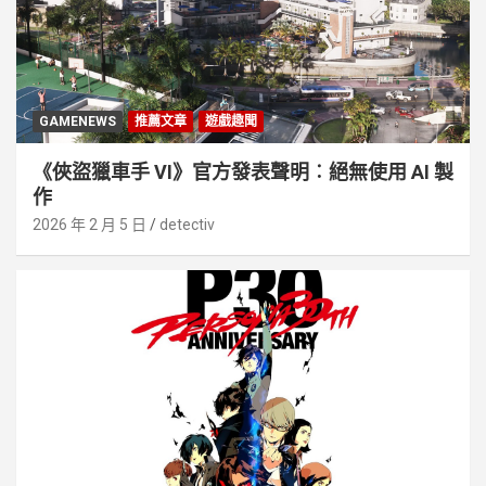
GAMENEWS
推薦文章
遊戲趣聞
《俠盜獵車手 VI》官方發表聲明︰絕無使用 AI 製
作
2026 年 2 月 5 日
detectiv