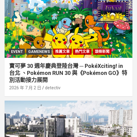
EVENT
GAMENEWS
推薦文章
熱門文章
頭條新聞
寶可夢 30 週年慶典登陸台灣 ─ PokéXciting! in
台北 、Pokémon RUN 30 與《Pokémon GO》特
別活動接⼒展開
2026 年 7 月 2 日
detectiv