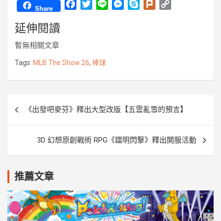
F
T
L
M
S
P
C
Share
a
w
i
e
k
l
o
延伸閱讀
c
i
n
s
y
u
p
e
t
e
s
p
r
y
暫無相關文章
b
t
e
e
k
L
o
e
n
i
Tags:
MLB The Show 26
,
棒球
o
r
g
n
k
e
k
r
文
《出發吧麥芬》釋出大型改版【五雲亂雪的預言】
章
導
3D 幻想原創戰術 RPG《鐳明閃擊》釋出開服活動
覽
推薦文章