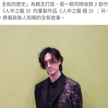
全新的歷史」為概念打造，是一款同時收錄 2 部
售的《人中之龍 3》的重製作品《人中之龍 極 3》；
ies》，將描寫無人知曉的全新故事。