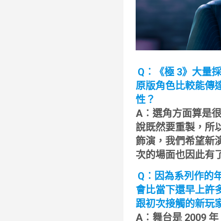
Q︰《極 3》大
原版角色比較能傳
性？
A︰選角方面算是
說既然要重製，所
飾演，我們希望新
次的場面也因此有
Q︰因為系列作的
會比當下還早上許
跟初次接觸的新玩
A︰舞台是 2009