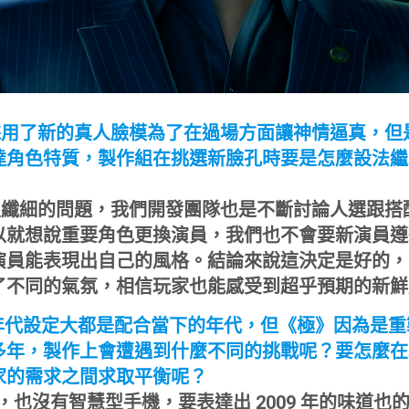
量採用了新的真人臉模為了在過場方面讓神情逼真，但
達角色特質，製作組在挑選新臉孔時要是怎麼設法繼
很纖細的問題，我們開發團隊也是不斷討論人選跟搭
以就想說重要角色更換演員，我們也不會要新演員遵
演員能表現出自己的風格。結論來說這決定是好的，
了不同的氣氛，相信玩家也能感受到超乎預期的新鮮
年代設定大都是配合當下的年代，但《極》因為是重
多年，製作上會遭遇到什麼不同的挑戰呢？要怎麼在
家的需求之間求取平衡呢？
 年，也沒有智慧型手機，要表達出 2009 年的味道