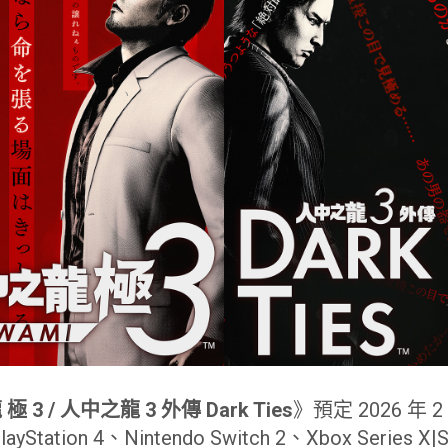
 3 / 人中之龍 3 外傳 Dark Ties
》預定 2026 年 
PlayStation 4、Nintendo Switch 2、Xbox Serie