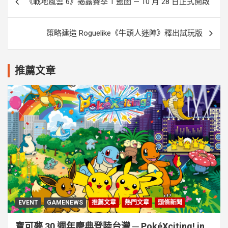
《戰地風雲 6》揭露賽季 1 藍圖 — 10 月 28 日正式開啟
章
導
策略建造 Roguelike《牛頭人迷陣》釋出試玩版
覽
推薦文章
EVENT
GAMENEWS
推薦文章
熱門文章
頭條新聞
寶可夢 30 週年慶典登陸台灣 ─ PokéXciting! in