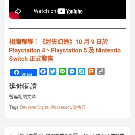
相關報導︰《迷失幻途》10 月 9 日於
Playstation 4、Playstation 5 及 Nintendo
Switch 正式發售
F
T
L
M
S
P
C
Share
a
w
i
e
k
l
o
延伸閱讀
c
i
n
s
y
u
p
e
t
e
s
p
r
y
暫無相關文章
b
t
e
e
k
L
o
e
n
i
Tags:
Devolver Digital
,
Possessor
,
發售日
o
r
g
n
k
e
k
r
文