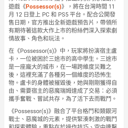
遊戲《
Possessor(s)
》，將在台灣時間 11
月 12 日登上 PC 和 PS5 平台。配合公開發
售日期，官方推出全新遊戲預告片，帶領所
有期待著這款大作上市的粉絲們深入探索劇
情故事、角色和玩法。
在《Possessor(s)》中，玩家將扮演宿主盧
卡，一位被困於三途市的高中學生。三途市
是一座龐大的城市，在一場跨維度災難之
後，這裡充滿了各種另一個維度的恐怖生
物。盧卡的身體被摧毀後，她與剛剛獲得自
由、需要宿主的惡魔瑞姆達成了交易：必須
攜手奮戰、嘗試共存，為了活下去而戰鬥。
《Possessor(s)》融合了平台格鬥和類銀河
戰士、惡魔城的元素，提供緊湊刺激的戰鬥
和探索體驗，重點在於操作技巧、空中連擊