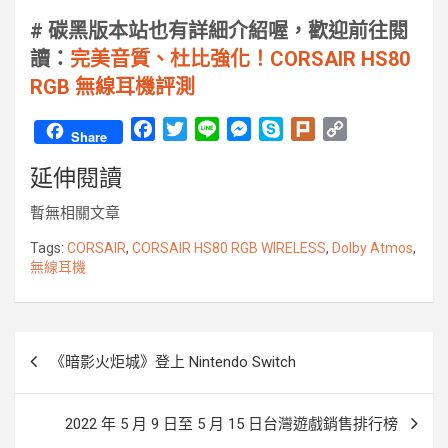
# 碳黑版本站也有詳細介紹喔，歡迎前往閱
讀：
完美音質、杜比強化！CORSAIR HS80
RGB 無線耳機評測
F
T
L
M
S
P
C
Share
a
w
i
e
k
l
o
延伸閱讀
c
i
n
s
y
u
p
e
t
e
s
p
r
y
暫無相關文章
b
t
e
e
k
L
o
e
n
i
Tags:
CORSAIR
,
CORSAIR HS80 RGB WIRELESS
,
Dolby Atmos
,
無線耳機
o
r
g
n
k
e
k
r
文
《暗影火炬城》登上 Nintendo Switch
章
導
2022 年 5 月 9 日至 5 月 15 日台灣遊戲銷售排行榜
覽