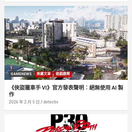
GAMENEWS
推薦文章
遊戲趣聞
《俠盜獵車手 VI》官方發表聲明︰絕無使用 AI 製
作
2026 年 2 月 5 日
detectiv