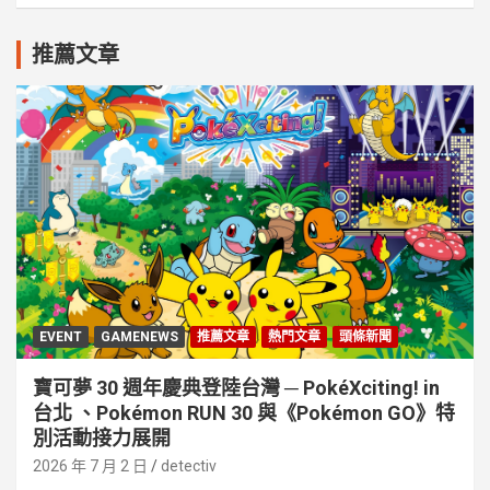
推薦文章
EVENT
GAMENEWS
推薦文章
熱門文章
頭條新聞
寶可夢 30 週年慶典登陸台灣 ─ PokéXciting! in
台北 、Pokémon RUN 30 與《Pokémon GO》特
別活動接⼒展開
2026 年 7 月 2 日
detectiv