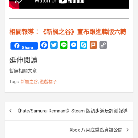
相關報導︰《新楓之谷》宣布跟進韓版六轉
F
T
L
M
S
P
C
Share
a
w
i
e
k
l
o
延伸閱讀
c
i
n
s
y
u
p
e
t
e
s
p
r
y
暫無相關文章
b
t
e
e
k
L
o
e
n
i
Tags:
新楓之谷
,
遊戲橘子
o
r
g
n
k
e
k
r
文
《Fate/Samurai Remnant》Steam 版初步遊玩評測報導
章
導
Xbox 八月底重點資訊公開
覽