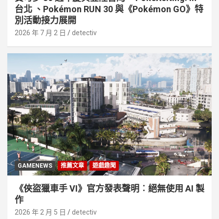
台北 、Pokémon RUN 30 與《Pokémon GO》特
別活動接⼒展開
2026 年 7 月 2 日
detectiv
GAMENEWS
推薦文章
遊戲趣聞
《俠盜獵車手 VI》官方發表聲明︰絕無使用 AI 製
作
2026 年 2 月 5 日
detectiv