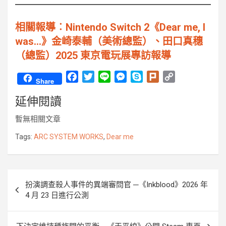
相關報導︰Nintendo Switch 2《Dear me, I
was…》金崎泰輔（美術總監）、田口真穗
（總監）2025 東京電玩展專訪報導
F
T
L
M
S
P
C
Share
a
w
i
e
k
l
o
延伸閱讀
c
i
n
s
y
u
p
e
t
e
s
p
r
y
暫無相關文章
b
t
e
e
k
L
o
e
n
i
Tags:
ARC SYSTEM WORKS
,
Dear me
o
r
g
n
k
e
k
r
文
扮演調查殺人事件的異端審問官 ─《Inkblood》2026 年
章
4 月 23 日進行公測
導
覽