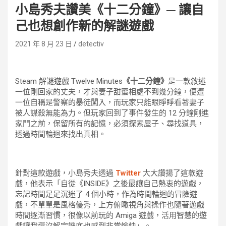
小島秀夫讚美《十二分鐘》─ 讓自
己也想創作新的解謎遊戲
2021 年 8 月 23 日
detectiv
Steam 解謎遊戲 Twelve Minutes
《十二分鐘》
是一款敘述
一位剛回家的丈夫，才與妻子甜蜜相處不到幾分鐘，便遭
一位自稱是警察的暴徒闖入，而玩家只能眼睜睜看著妻子
被人謀殺無能為力。但玩家回到了事件發生的 12 分鐘剛進
家門之前，保留所有的記憶，必須探索屋子、尋找道具，
透過時間輪迴來找出真相。
針對這款遊戲，小島秀夫透過
Twitter
大大讚揚了這款遊
戲，他表示「自從《INSIDE》之後最讓自己熱衷的遊戲，
忘記時間足足沉迷了 4 個小時，作為時間輪迴的冒險遊
戲，不單單是風格優秀，上方俯瞰視角與操作也隨著遊戲
時間逐漸習慣，很像以前玩的 Amiga 遊戲，活用智慧的遊
戲讓我還沒解完謎底也感到非常愉快」。