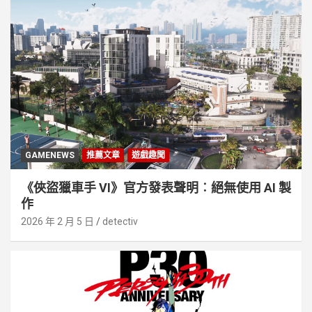
GAMENEWS
推薦文章
遊戲趣聞
《俠盜獵車手 VI》官方發表聲明︰絕無使用 AI 製
作
2026 年 2 月 5 日
detectiv