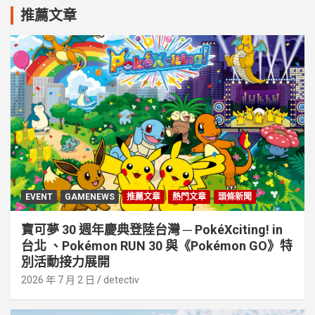
推薦文章
EVENT
GAMENEWS
推薦文章
熱門文章
頭條新聞
寶可夢 30 週年慶典登陸台灣 ─ PokéXciting! in
台北 、Pokémon RUN 30 與《Pokémon GO》特
別活動接⼒展開
2026 年 7 月 2 日
detectiv