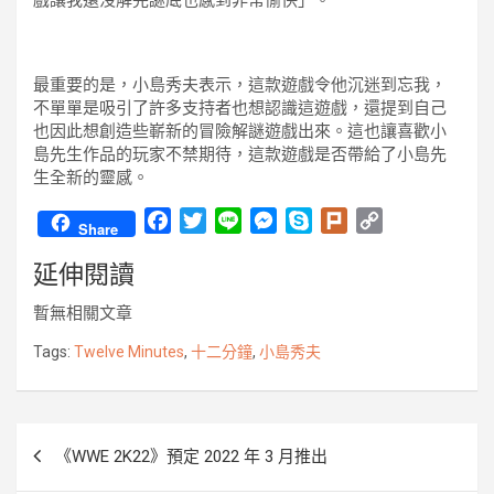
最重要的是，小島秀夫表示，這款遊戲令他沉迷到忘我，
不單單是吸引了許多支持者也想認識這遊戲，還提到自己
也因此想創造些嶄新的冒險解謎遊戲出來。這也讓喜歡小
島先生作品的玩家不禁期待，這款遊戲是否帶給了小島先
生全新的靈感。
F
T
L
M
S
P
C
Share
a
w
i
e
k
l
o
延伸閱讀
c
i
n
s
y
u
p
e
t
e
s
p
r
y
暫無相關文章
b
t
e
e
k
L
o
e
n
i
Tags:
Twelve Minutes
,
十二分鐘
,
小島秀夫
o
r
g
n
k
e
k
r
文
《WWE 2K22》預定 2022 年 3 月推出
章