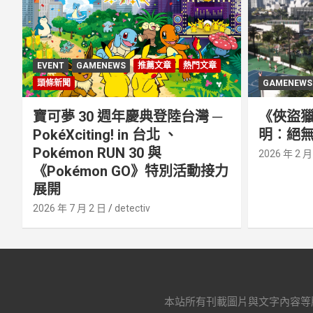
EVENT
GAMENEWS
推薦文章
熱門文章
頭條新聞
GAMENEWS
寶可夢 30 週年慶典登陸台灣 ─
《俠盜獵
PokéXciting! in 台北 、
明︰絕無
Pokémon RUN 30 與
2026 年 2 月
《Pokémon GO》特別活動接⼒
展開
2026 年 7 月 2 日
detectiv
本站所有刊載圖片與文字內容等版權皆屬