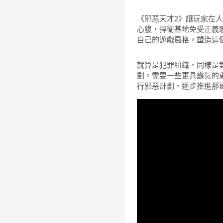
《邪惡天才2》讓玩家在
心腹，捍衛基地免受正義
自己的遊戲風格，塑造這
就算是犯罪組織，同樣是
劃。需要一些更具霸氣的
行邪惡計劃，逐步推進那