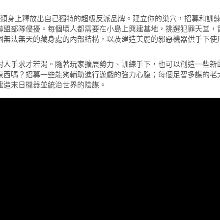
人類身上釋放出自己獨特的超級反派品牌。建立你的巢穴，招募和訓
聯盟部隊侵擾。每個壞人都需要在小島上興建基地，挑選犯罪天堂，
個無法無天的藏身處的內部結構，以及建造美麗的邪惡機器供手下使
對人手求才若渴。隨著玩家擴展勢力、訓練手下，也可以創造一些新
東西嗎？招募一些能夠輔助進行遊戲的強力心腹；每個足智多謀的老
建造末日機器並統治世界的陰謀。