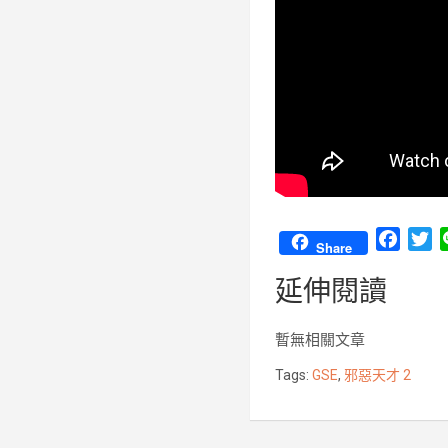
F
T
Share
a
w
延伸閱讀
c
i
e
t
b
t
暫無相關文章
o
e
Tags:
GSE
,
邪惡天才 2
o
r
k