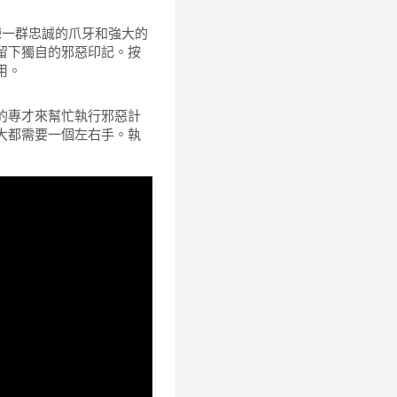
練一群忠誠的爪牙和強大的
留下獨自的邪惡印記。按
用。
的專才來幫忙執行邪惡計
大都需要一個左右手。執