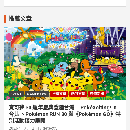
推薦文章
EVENT
GAMENEWS
推薦文章
熱門文章
頭條新聞
寶可夢 30 週年慶典登陸台灣 ─ PokéXciting! in
台北 、Pokémon RUN 30 與《Pokémon GO》特
別活動接⼒展開
2026 年 7 月 2 日
detectiv