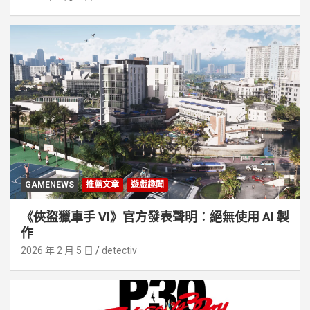
GAMENEWS
推薦文章
遊戲趣聞
《俠盜獵車手 VI》官方發表聲明︰絕無使用 AI 製
作
2026 年 2 月 5 日
detectiv