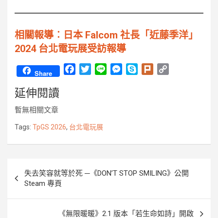
相關報導︰日本 Falcom 社長「近藤季洋」
2024 台北電玩展受訪報導
F
T
L
M
S
P
C
Share
a
w
i
e
k
l
o
延伸閱讀
c
i
n
s
y
u
p
e
t
e
s
p
r
y
暫無相關文章
b
t
e
e
k
L
o
e
n
i
Tags:
TpGS 2026
,
台北電玩展
o
r
g
n
k
e
k
r
文
失去笑容就等於死 ─《DON’T STOP SMILING》公開
章
Steam 專頁
導
覽
《無限暖暖》2.1 版本「若生命如詩」開啟