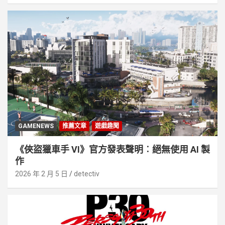
GAMENEWS
推薦文章
遊戲趣聞
《俠盜獵車手 VI》官方發表聲明︰絕無使用 AI 製
作
2026 年 2 月 5 日
detectiv