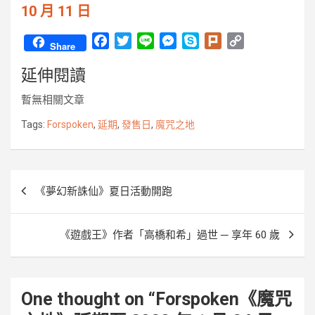
10 月 11 日
F
T
L
M
S
P
C
Share
a
w
i
e
k
l
o
延伸閱讀
c
i
n
s
y
u
p
e
t
e
s
p
r
y
暫無相關文章
b
t
e
e
k
L
o
e
n
i
Tags:
Forspoken
,
延期
,
發售日
,
魔咒之地
o
r
g
n
k
e
k
r
文
《夢幻新誅仙》夏日活動開跑
章
導
《遊戲王》作者「高橋和希」過世 ─ 享年 60 歲
覽
One thought on “
Forspoken《魔咒