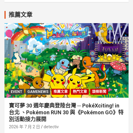
推薦文章
EVENT
GAMENEWS
推薦文章
熱門文章
頭條新聞
寶可夢 30 週年慶典登陸台灣 ─ PokéXciting! in
台北 、Pokémon RUN 30 與《Pokémon GO》特
別活動接⼒展開
2026 年 7 月 2 日
detectiv