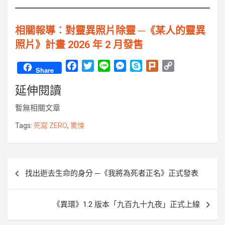
相關報導︰對靈異照片除靈 ─《某人的靈異
照片》計畫 2026 年 2 月發售
F
T
L
M
S
P
C
Share
a
w
i
e
k
l
o
延伸閱讀
c
i
n
s
y
u
p
e
t
e
s
p
r
y
暫無相關文章
b
t
e
e
k
L
o
e
n
i
Tags:
死寫 ZERO
,
驚悚
o
r
g
n
k
e
k
r
文
找出逝去生命的身分 ─《我將為死者正名》正式發表
章
導
《異環》1.2 版本「九百九十九夜」正式上線
覽