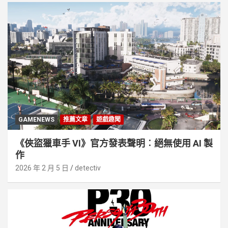
GAMENEWS
推薦文章
遊戲趣聞
《俠盜獵車手 VI》官方發表聲明︰絕無使用 AI 製
作
2026 年 2 月 5 日
detectiv