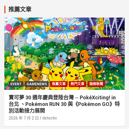
推薦文章
EVENT
GAMENEWS
推薦文章
熱門文章
頭條新聞
寶可夢 30 週年慶典登陸台灣 ─ PokéXciting! in
台北 、Pokémon RUN 30 與《Pokémon GO》特
別活動接⼒展開
2026 年 7 月 2 日
detectiv