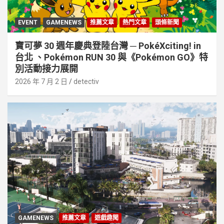
EVENT
GAMENEWS
推薦文章
熱門文章
頭條新聞
寶可夢 30 週年慶典登陸台灣 ─ PokéXciting! in
台北 、Pokémon RUN 30 與《Pokémon GO》特
別活動接⼒展開
2026 年 7 月 2 日
detectiv
GAMENEWS
推薦文章
遊戲趣聞