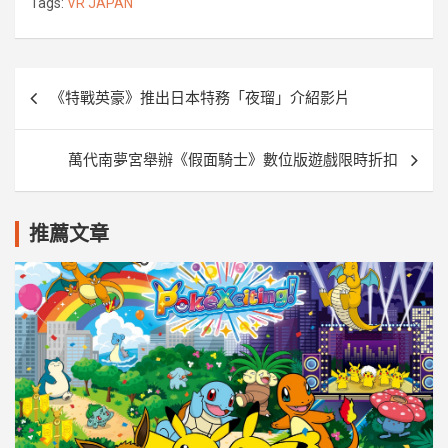
o
e
n
i
Tags:
VR JAPAN
o
r
g
n
k
e
k
r
文
《特戰英豪》推出日本特務「夜瑠」介紹影片
章
導
萬代南夢宮舉辦《假面騎士》數位版遊戲限時折扣
覽
推薦文章