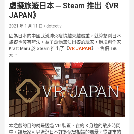
虛擬旅遊日本 ─ Steam 推出《VR
JAPAN》
2021 年 1 月 11 日
detectiv
因為日本的中國武漢肺炎疫情越來越嚴重，就算想到日本
旅遊也沒有辦法。為了煩惱無法出遊的玩家，環境創作家
Kraft Maru 於 Steam 推出了
《
VR JAPAN
》
，售價 186
元。
本遊戲的目的就是透過 VR 裝置，在約 3 分鐘的散步時間
中，讓玩家可以逛逛日本許多似曾相識的風景，從都市的