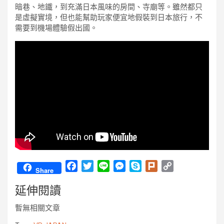
暗巷、地鐵，到充滿日本風味的房間、寺廟等。雖然都只
是虛擬實境，但也能幫助玩家便宜地假裝到日本旅行，不
需要到機場體驗假出國。
F
T
L
M
S
P
C
Share
a
w
i
e
k
l
o
延伸閱讀
c
i
n
s
y
u
p
e
t
e
s
p
r
y
暫無相關文章
b
t
e
e
k
L