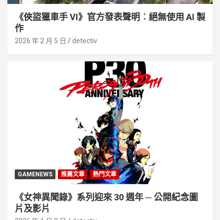
《俠盜獵車手 VI》官方發表聲明︰絕無使用 AI 製
作
2026 年 2 月 5 日
detectiv
GAMENEWS
推薦文章
熱門文章
《女神異聞錄》系列迎來 30 週年 ─ 公開紀念圖
片及影片