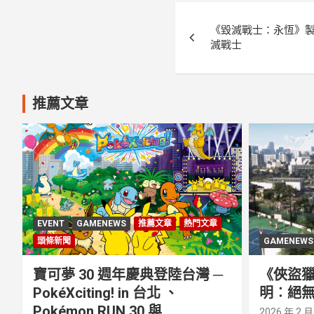
文
《毀滅戰士：永恆》
章
滅戰士
導
覽
推薦文章
EVENT
GAMENEWS
推薦文章
熱門文章
頭條新聞
GAMENEWS
寶可夢 30 週年慶典登陸台灣 ─
《俠盜獵
PokéXciting! in 台北 、
明︰絕無
Pokémon RUN 30 與
2026 年 2 月