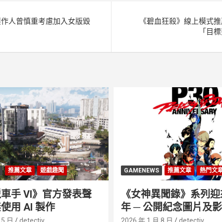
製作人曾慎重考慮加入女版毀
《碧血狂殺》線上模式推
「目標
推薦文章
遊戲趣聞
GAMENEWS
推薦文章
熱門文
車手 VI》官方發表聲
《女神異聞錄》系列迎來 
使用 AI 製作
年 ─ 公開紀念圖片及
 5 日
detectiv
2026 年 1 月 8 日
detectiv