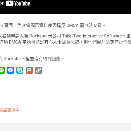
ub
頁面，內容會顯示資料庫因違反 DMCA 而無法查看。
到申請人為 Rockstar 母公司 Take-Two Interactive Softw
這項 DMCA 申請可能是有心人士故意惡搞，但他們目前決定停止作
Rockstar，但並沒有得到回應。
L
M
S
P
C
i
e
k
l
o
n
s
y
u
p
e
s
p
r
y
e
e
k
L
n
i
俠盜獵車手
g
n
e
k
r