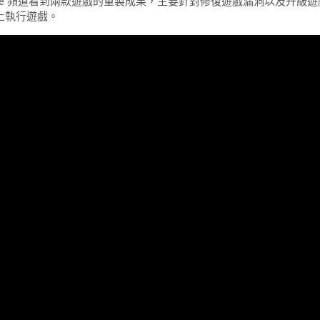
tube 頻道看到兩款遊戲的重製成果，主要針對修復遊戲漏洞以及升級
上執行遊戲。