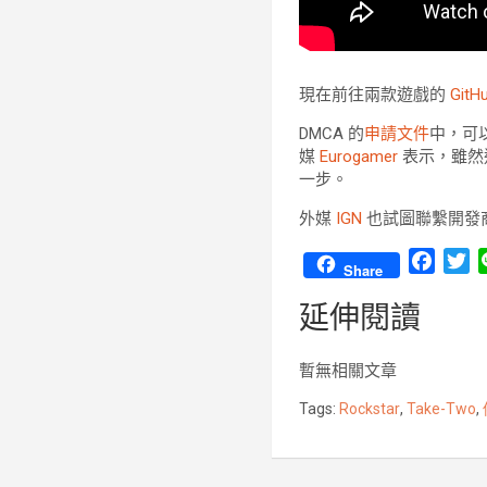
現在前往兩款遊戲的
GitH
DMCA 的
申請文件
中，可以看
媒
Eurogamer
表示，雖然
一步。
外媒
IGN
也試圖聯繫開發商 
F
T
Share
a
w
延伸閱讀
c
i
e
t
b
t
暫無相關文章
o
e
Tags:
Rockstar
,
Take-Two
,
o
r
k