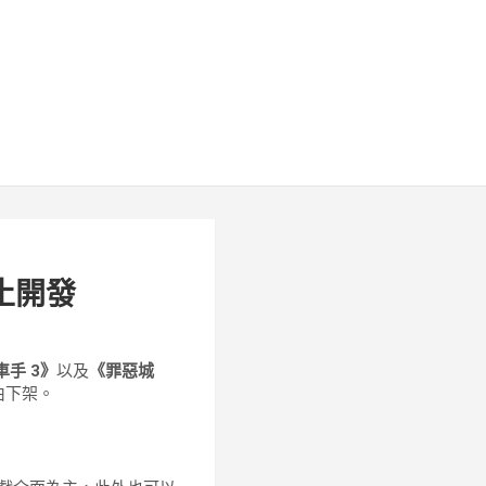
止開發
手 3》
以及
《罪惡城
由下架。