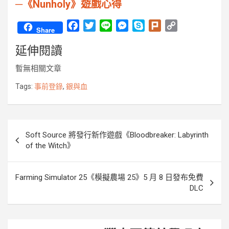
─《Nunholy》遊戲心得
F
T
L
M
S
P
C
Share
a
w
i
e
k
l
o
延伸閱讀
c
i
n
s
y
u
p
e
t
e
s
p
r
y
暫無相關文章
b
t
e
e
k
L
o
e
n
i
Tags:
事前登錄
,
銀與血
o
r
g
n
k
e
k
r
文
Soft Source 將發行新作遊戲《Bloodbreaker: Labyrinth
章
of the Witch》
導
覽
Farming Simulator 25《模擬農場 25》5 月 8 日發布免費
DLC