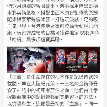
們登月歸鄉的冒險故事。遊戲採用暗黑哥德
水彩美術風格，搭配由西木康智製作的原創
配樂與豪華聲優陣容，打造沉浸感十足的吸
血鬼世界。台港澳地區事前登錄活動現已開
跑，玩家達成預約目標可獲得限定 SSR 角色
「哈緹」與多項虛寶獎勵。
「血液」是生命存在的根基亦是記憶傳遞的
載體。早在大陸紀元前，十三名煉金術師分
食了神話中的初死者亞伯之血。他們由此掌
握將血液中的記憶轉移到其他容器的方法，
以實現永生，這便是最初的「血族」。同一