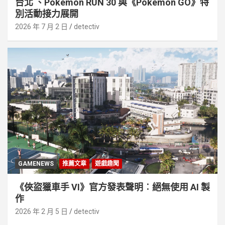
台北 、Pokémon RUN 30 與《Pokémon GO》特
別活動接⼒展開
2026 年 7 月 2 日
detectiv
GAMENEWS
推薦文章
遊戲趣聞
《俠盜獵車手 VI》官方發表聲明︰絕無使用 AI 製
作
2026 年 2 月 5 日
detectiv