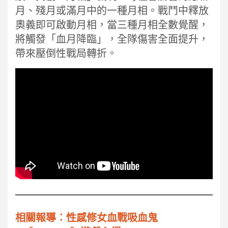
月、殘月或滿月中的一種月相。戰鬥中釋放
奧義即可啟動月相，當三種月相全數覺醒，
將觸發「血月降臨」，全隊傷害全面提升，
帶來壓倒性戰局轉折。
相關報導︰性感修女血戰吸血鬼