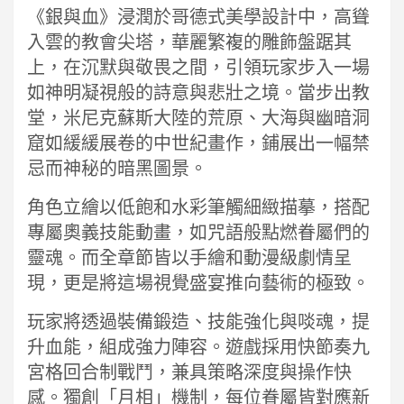
《銀與血》浸潤於哥德式美學設計中，高聳
入雲的教會尖塔，華麗繁複的雕飾盤踞其
上，在沉默與敬畏之間，引領玩家步入一場
如神明凝視般的詩意與悲壯之境。當步出教
堂，米尼克蘇斯大陸的荒原、大海與幽暗洞
窟如緩緩展卷的中世紀畫作，鋪展出一幅禁
忌而神秘的暗黑圖景。
角色立繪以低飽和水彩筆觸細緻描摹，搭配
專屬奧義技能動畫，如咒語般點燃眷屬們的
靈魂。而全章節皆以手繪和動漫級劇情呈
現，更是將這場視覺盛宴推向藝術的極致。
玩家將透過裝備鍛造、技能強化與啖魂，提
升血能，組成強力陣容。遊戲採用快節奏九
宮格回合制戰鬥，兼具策略深度與操作快
感。獨創「月相」機制，每位眷屬皆對應新